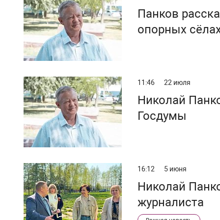
Панков расска
опорных сёла
11:46
22 июля
Николай Панко
Госдумы
16:12
5 июня
Николай Панко
журналиста