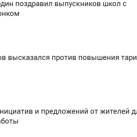
один поздравил выпускников школ с
онком
ов высказался против повышения тар
нициатив и предложений от жителей д
аботы