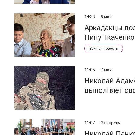
14:33
8 мая
Аркадакцы по
Нину Ткаченко
Важная новость
11:05
7 мая
Николай Адаме
выполняет св
11:07
27 апреля
Николай Панко