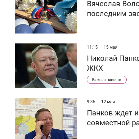
Вячеслав Вол
последним зв
11:15
15 мая
Николай Панк
ЖКХ
Важная новость
9:36
12 мая
Панков ждет и
совместной р