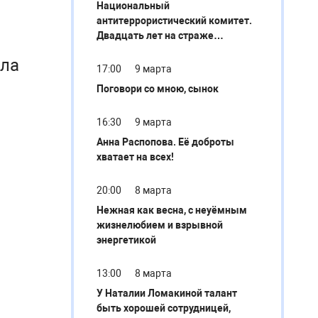
Национальный
антитеррористический комитет.
Двадцать лет на страже
безопасности
ыла
17:00
9 марта
Поговори со мною, сынок
16:30
9 марта
Анна Распопова. Её доброты
хватает на всех!
н
20:00
8 марта
Нежная как весна, с неуёмным
жизнелюбием и взрывной
энергетикой
13:00
8 марта
У Наталии Ломакиной талант
быть хорошей сотрудницей,