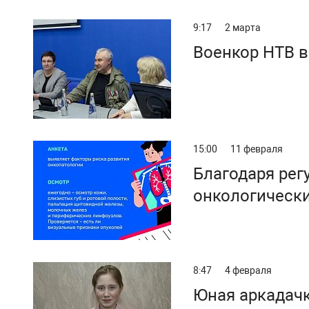
9:17
2 марта
Военкор НТВ 
15:00
11 февраля
Благодаря рег
онкологически
8:47
4 февраля
Юная аркадачк