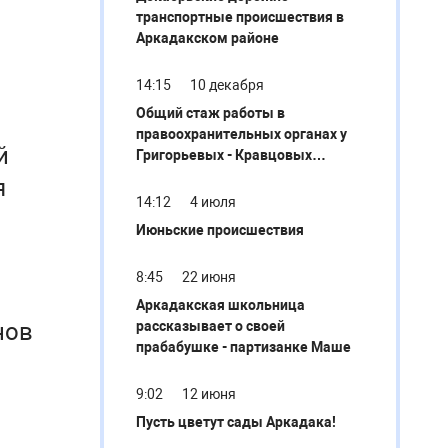
транспортные происшествия в
Аркадакском районе
14:15
10 декабря
Общий стаж работы в
правоохранительных органах у
й
Григорьевых - Кравцовых
составляет более 70 лет
я
14:12
4 июля
Июньские происшествия
8:45
22 июня
Аркадакская школьница
нов
рассказывает о своей
прабабушке - партизанке Маше
9:02
12 июня
Пусть цветут сады Аркадака!