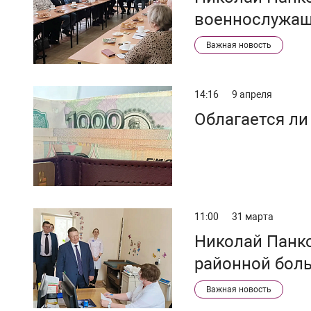
военнослужа
Важная новость
14:16
9 апреля
Облагается л
11:00
31 марта
Николай Панко
районной бол
Важная новость