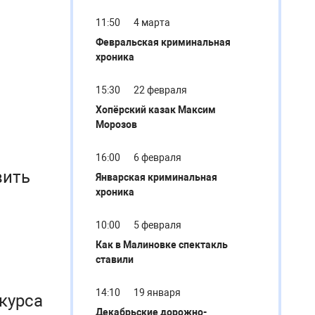
11:50
4 марта
Февральская криминальная
хроника
15:30
22 февраля
Хопёрский казак Максим
Морозов
16:00
6 февраля
вить
Январская криминальная
хроника
10:00
5 февраля
Как в Малиновке спектакль
ставили
14:10
19 января
курса
Декабрьские дорожно-