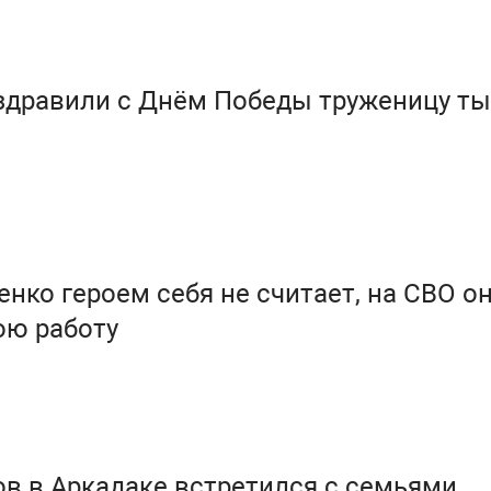
здравили с Днём Победы труженицу т
нко героем себя не считает, на СВО о
ою работу
в в Аркадаке встретился с семьями