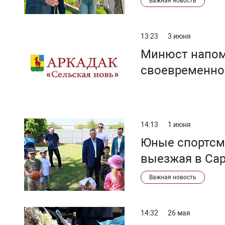
Важная новость
13:23
3 июня
Минюст напом
своевременно
14:13
1 июня
Юные спортсм
выезжая в Са
Важная новость
14:32
26 мая