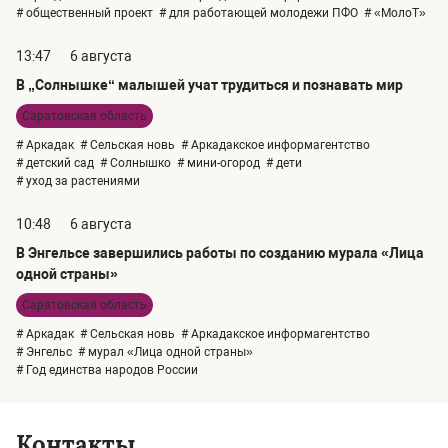
# общественный проект
# для работающей молодежи ПФО
# «МолоТ»
13:47
6 августа
В „Солнышке“ малышей учат трудиться и познавать мир
Саратовская область
# Аркадак
# Сельская новь
# Аркадакское информагентство
# детский сад
# Солнышко
# мини-огород
# дети
# уход за растениями
10:48
6 августа
В Энгельсе завершились работы по созданию мурала «Лица
одной страны»
Саратовская область
# Аркадак
# Сельская новь
# Аркадакское информагентство
# Энгельс
# мурал «Лица одной страны»
# Год единства народов России
Контакты