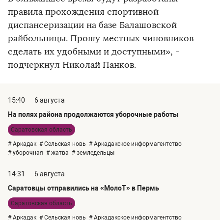
правила прохождения спортивной
диспансеризации на базе Балашовской
райбольницы. Прошу местных чиновников
сделать их удобными и доступными», -
подчеркнул Николай Панков.
15:40
6 августа
На полях района продолжаются уборочные работы
Саратовская область
# Аркадак
# Сельская новь
# Аркадакское информагентство
# уборочная
# жатва
# земледельцы
14:31
6 августа
Саратовцы отправились на «МолоТ» в Пермь
Саратовская область
# Аркадак
# Сельская новь
# Аркадакское информагентство