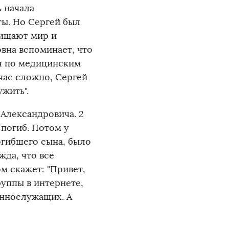
ь начала
ты. Но Сергей был
щищают мир и
овна вспоминает, что
мя по медицинским
час сложно, Сергей
жить".
Александровича. 2
 погиб. Потом у
гибшего сына, было
жда, что все
м скажет: "Привет,
руппы в интернете,
еннослужащих. А