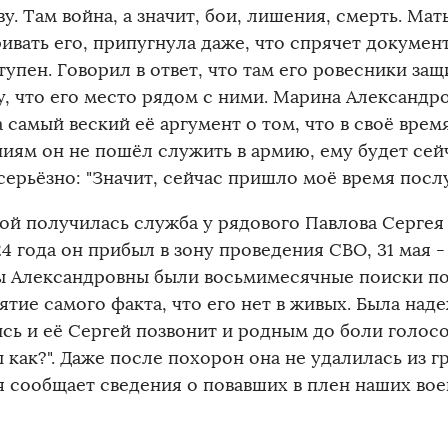
у. Там война, а значит, бои, лишения, смерть. Мат
ривать его, припугнула даже, что спрячет докумен
тупен. Говорил в ответ, что там его ровесники за
у, что его место рядом с ними. Марина Александр
а самый веский её аргумент о том, что в своё вре
ниям он не пошёл служить в армию, ему будет сей
серьёзно: "Значит, сейчас пришло моё время послу
ой получилась служба у рядового Павлова Сергея 
4 года он прибыл в зону проведения СВО, 31 мая -
 Александровны были восьмимесячные поиски по
тие самого факта, что его нет в живых. Была наде
сь и её Сергей позвонит и родным до боли голосо
 как?". Даже после похорон она не удалилась из г
я сообщает сведения о повавших в плен наших во
…