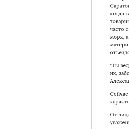
Саратов
когда т
товари
часто 
моря, 
матери
отъезд
"Ты ве
их, за
Алекса
Сейчас
характ
От лиц
уважен