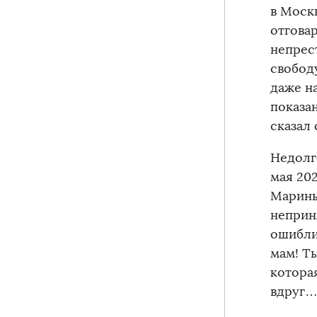
в Москв
отгова
непрес
свобод
даже н
показа
сказал 
Недолг
мая 202
Марины
неприня
ошибли
мам! Ты
котора
вдруг