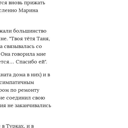
тся вновь прижать
ысленно Марина
ержали большинство
е. "Твоя тётя Таня,
а связывалась со
 Она говорила мне
ется… Спасибо ей".
ата дома в них) и в
л симпатичным
ром по ремонту
 не соединил свою
ия не заканчивались
в Турках, и в