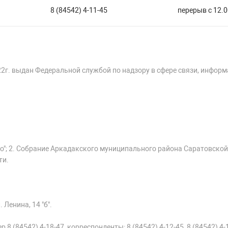
8 (84542) 4-11-45
перерыв с 12.0
22г. выдан Федеральной службой по надзору в сфере связи, инфор
о"; 2. Собрание Аркадакского муниципального района Саратовской
ти.
 Ленина, 14 "б".
 8 (84542) 4-18-47, корреспонденты: 8 (84542) 4-12-45, 8 (84542) 4-