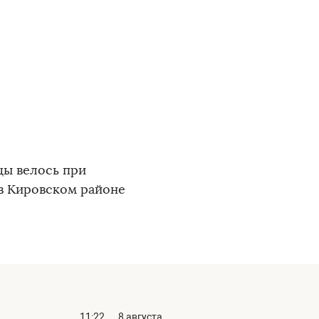
цы велось при
в Кировском районе
11:22
8 августа