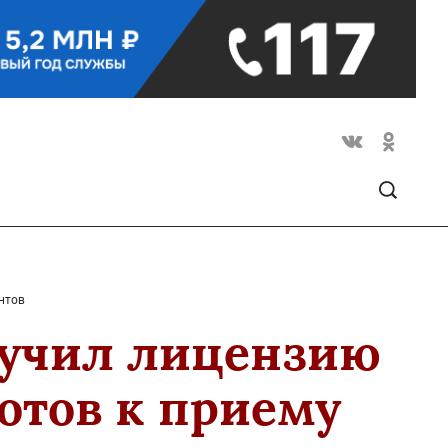
нтов
лучил лицензию
отов к приему