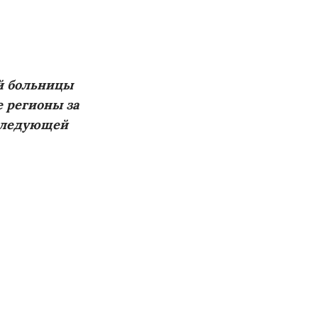
й больницы
е регионы за
 следующей