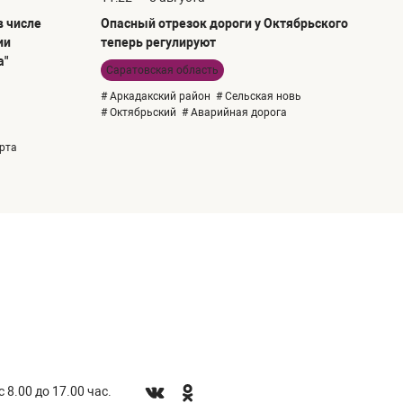
в числе
Опасный отрезок дороги у Октябрьского
ии
теперь регулируют
а"
Саратовская область
# Аркадакский район
# Сельская новь
# Октябрьский
# Аварийная дорога
рта
 8.00 до 17.00 час.