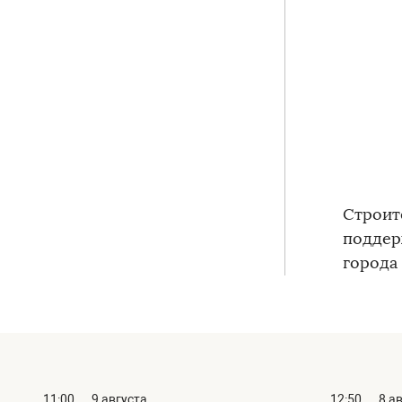
Строит
поддер
города 
11:00
9 августа
12:50
8 а