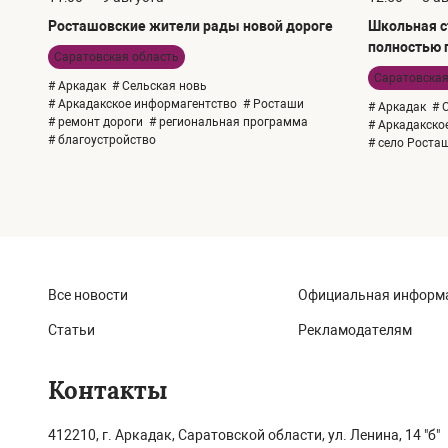
Росташовские жители рады новой дороге
Школьная с
полностью г
Саратовская область
Саратовская
# Аркадак
# Сельская новь
# Аркадакское информагентство
# Росташи
# Аркадак
# 
# ремонт дороги
# региональная программа
# Аркадакско
# благоустройство
# село Роста
Все новости
Официальная информ
Статьи
Рекламодателям
Контакты
412210, г. Аркадак, Саратовской области, ул. Ленина, 14 "б"