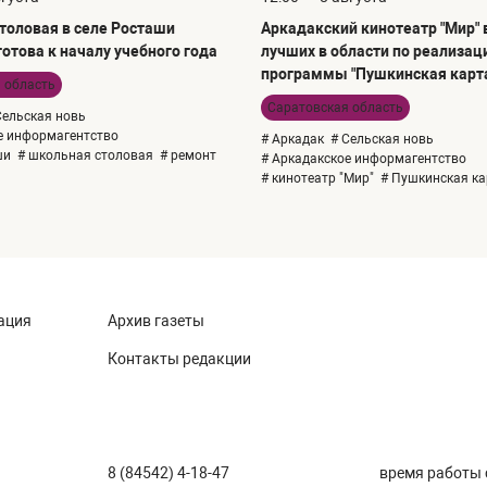
толовая в селе Росташи
Аркадакский кинотеатр "Мир" 
отова к началу учебного года
лучших в области по реализац
программы "Пушкинская карт
 область
Саратовская область
Сельская новь
е информагентство
# Аркадак
# Сельская новь
ши
# школьная столовая
# ремонт
# Аркадакское информагентство
# кинотеатр "Мир"
# Пушкинская ка
ация
Архив газеты
Контакты редакции
8 (84542) 4-18-47
время работы с