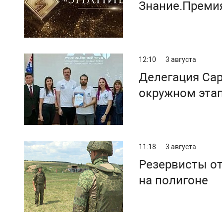
Знание.Преми
12:10
3 августа
Делегация Сар
окружном эта
11:18
3 августа
Резервисты от
на полигоне