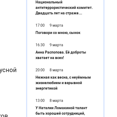
Национальный
антитеррористический комитет.
Двадцать лет на страже
безопасности
17:00
9 марта
Поговори со мною, сынок
16:30
9 марта
Анна Распопова. Её доброты
хватает на всех!
усной
20:00
8 марта
Нежная как весна, с неуёмным
жизнелюбием и взрывной
энергетикой
13:00
8 марта
У Наталии Ломакиной талант
быть хорошей сотрудницей,
ков