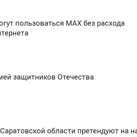
гут пользоваться МАХ без расхода
нтернета
мей защитников Отечества
Саратовской области претендуют на н