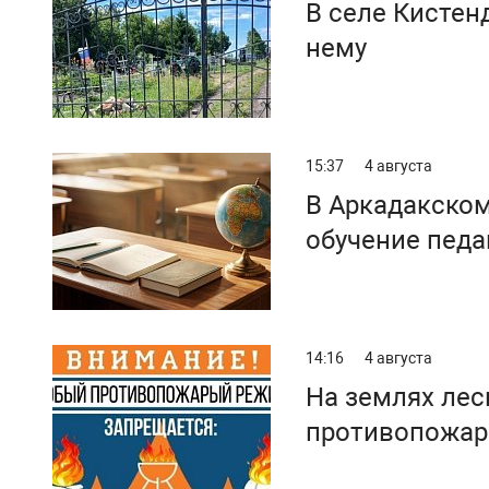
В селе Кистен
нему
15:37
4 августа
В Аркадакском
обучение педа
14:16
4 августа
На землях лес
противопожа