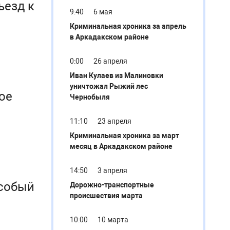
ъезд к
9:40
6 мая
Криминальная хроника за апрель
в Аркадакском районе
0:00
26 апреля
Иван Кулаев из Малиновки
уничтожал Рыжий лес
ое
Чернобыля
11:10
23 апреля
Криминальная хроника за март
месяц в Аркадакском районе
14:50
3 апреля
особый
Дорожно-транспортные
происшествия марта
10:00
10 марта