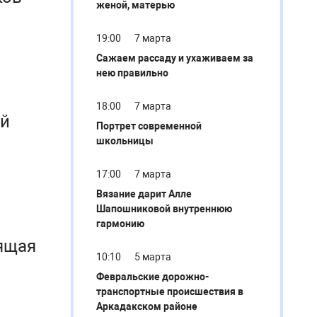
женой, матерью
19:00
7 марта
Сажаем рассаду и ухаживаем за
нею правильно
18:00
7 марта
ей
Портрет современной
школьницы
17:00
7 марта
Вязание дарит Алле
Шапошниковой внутреннюю
гармонию
ящая
10:10
5 марта
Февральские дорожно-
транспортные происшествия в
Аркадакском районе