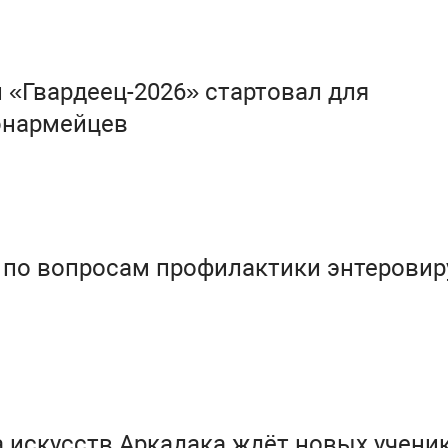
 «Гвардеец-2026» стартовал для
юнармейцев
 по вопросам профилактики энтеровир
 искусств Аркадака ждёт новых учени