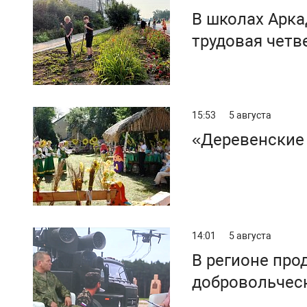
В школах Арка
трудовая четв
15:53
5 августа
«Деревенские 
14:01
5 августа
В регионе про
добровольчес