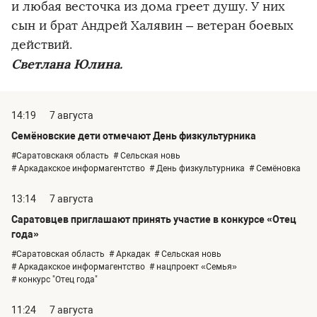
и любая весточка из дома греет душу. У них
сын и брат Андрей Халявин – ветеран боевых
действий.
Светлана Юлина.
14:19
7 августа
Семёновские дети отмечают День физкультурника
#Саратовскакя область
# Сельская новь
# Аркадакское информагентство
# День физкультурника
# Семёновка
13:14
7 августа
Саратовцев приглашают принять участие в конкурсе «Отец
года»
#Саратовская область
# Аркадак
# Сельская новь
# Аркадакское информагентство
# нацпроект «Семья»
# конкурс "Отец года"
11:24
7 августа