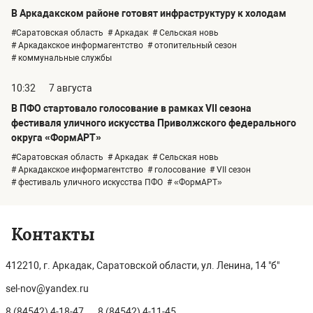
В Аркадакском районе готовят инфраструктуру к холодам
#Саратовская область
# Аркадак
# Сельская новь
# Аркадакское информагентство
# отопительный сезон
# коммунальные службы
10:32
7 августа
В ПФО стартовало голосование в рамках VII сезона
фестиваля уличного искусства Приволжского федерального
округа «ФормАРТ»
#Саратовская область
# Аркадак
# Сельская новь
# Аркадакское информагентство
# голосование
# VII сезон
# фестиваль уличного искусства ПФО
# «ФормАРТ»
Контакты
412210, г. Аркадак, Саратовской области, ул. Ленина, 14 "б"
sel-nov@yandex.ru
8 (84542) 4-18-47
8 (84542) 4-11-45