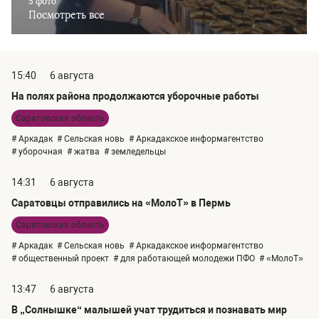
5 фото
Посмотреть все
15:40
6 августа
На полях района продолжаются уборочные работы
Саратовская область
# Аркадак
# Сельская новь
# Аркадакское информагентство
# уборочная
# жатва
# земледельцы
14:31
6 августа
Саратовцы отправились на «МолоТ» в Пермь
Саратовская область
# Аркадак
# Сельская новь
# Аркадакское информагентство
# общественный проект
# для работающей молодежи ПФО
# «МолоТ»
13:47
6 августа
В „Солнышке“ малышей учат трудиться и познавать мир