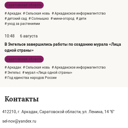
Саратовская область
# Аркадак
# Сельская новь
# Аркадакское информагентство
# детский сад
# Солнышко
# мини-огород
# дети
# уход за растениями
10:48
6 августа
В Энгельсе завершились работы по созданию мурала «Лица
одной страны»
Саратовская область
# Аркадак
# Сельская новь
# Аркадакское информагентство
# Энгельс
# мурал «Лица одной страны»
# Год единства народов России
Контакты
412210, г. Аркадак, Саратовской области, ул. Ленина, 14 "б"
sel-nov@yandex.ru