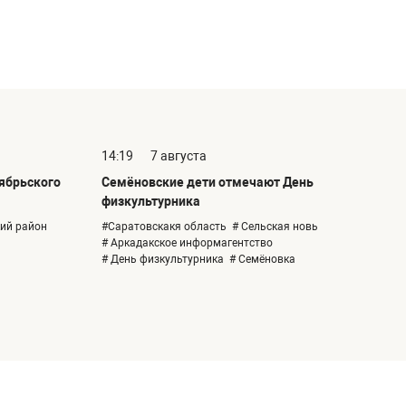
14:19
7 августа
тябрьского
Семёновские дети отмечают День
физкультурника
кий район
#Саратовскакя область
# Сельская новь
# Аркадакское информагентство
# День физкультурника
# Семёновка