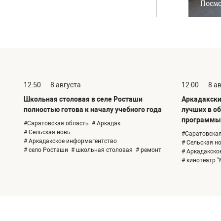
Посмо
12:50
8 августа
12:00
8 а
Школьная столовая в селе Росташи
Аркадакский
полностью готова к началу учебного года
лучших в о
программы 
#Саратовская область
# Аркадак
# Сельская новь
#Саратовская
# Аркадакское информагентство
# Сельская н
# село Росташи
# школьная столовая
# ремонт
# Аркадакско
# кинотеатр "