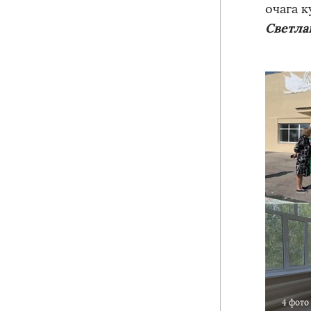
очага к
Светла
4 фото