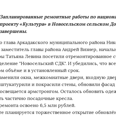
Запланированные ремонтные работы по национ
проекту «Культура» в Новосельском сельском Д
завершены.
о глава Аркадакского муниципального района Ник
 заместитель главы района Андрей Визнер, началь
ры Татьяна Левина посетили отремонтированное 
деление "Новосельский СДК". И убедились, что вс
ом объёме и в установленный срок.
заменили окна, межкомнатные двери, входную две
оштукатурили и покрасили стены, обновили фасад 
 освещается армстронгом. Осталось обновить оде
ть частично посадочные кресла.
ремонта освоено 6,5 млн рублей.
сте планируется торжественное открытие обновлё