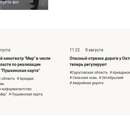
треть все
вгуста
11:22
8 августа
 кинотеатр "Мир" в числе
Опасный отрезок дороги у Ок
бласти по реализации
теперь регулируют
"Пушкинская карта"
#Саратовская область
# Аркадакс
# Сельская новь
# Октябрьский
 область
# Аркадак
# Аварийная дорога
овь
е информагентство
Мир"
# Пушкинская карта