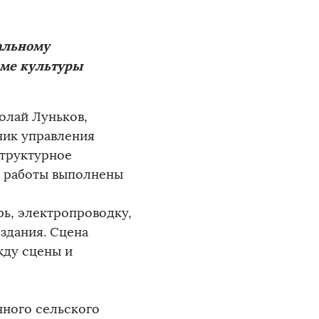
альному
оме культуры
олай Луньков,
ник управления
структурное
е работы выполнены
рь, электропроводку,
здания. Сцена
жду сцены и
нного сельского