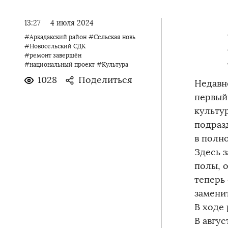
13:27
4 июля 2024
#Аркадакский район
#Сельская новь
#Новосельский СДК
#ремонт завершён
#национальный проект
#Культура
1028
Поделиться
Недавн
первый
культу
подраз
в полн
Здесь 
полы, 
теперь
замени
В ходе 
В авгу