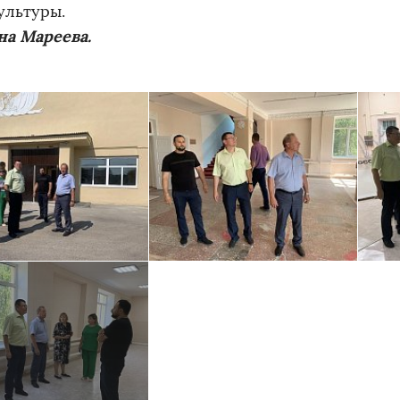
ультуры.
на Мареева
.