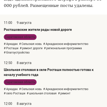
000 рублей. Размещенные посты удалены.
11:00
9 августа
Росташовские жители рады новой дороге
Саратовская область
# Аркадак
# Сельская новь
# Аркадакское информагентство
# Росташи
# ремонт дороги
# региональная программа
# благоустройство
12:50
8 августа
Школьная столовая в селе Росташи полностью готова к
началу учебного года
Саратовская область
# Аркадак
# Сельская новь
# Аркадакское информагентство
# село Росташи
# школьная столовая
# ремонт
12:00
8 августа