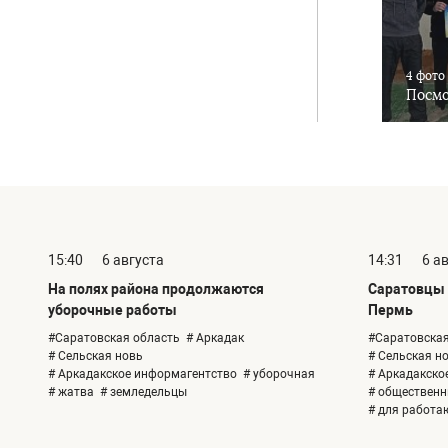
4 фото
Посмо
15:40
6 августа
14:31
6 а
На полях района продолжаются
Саратовцы 
уборочные работы
Пермь
#Саратовская область
# Аркадак
#Саратовская
# Сельская новь
# Сельская н
# Аркадакское информагентство
# уборочная
# Аркадакско
# жатва
# земледельцы
# общественн
# для работ