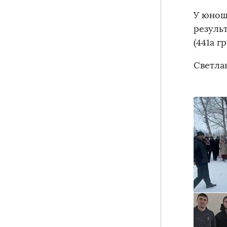
У юнош
результ
(441а гр
Светла