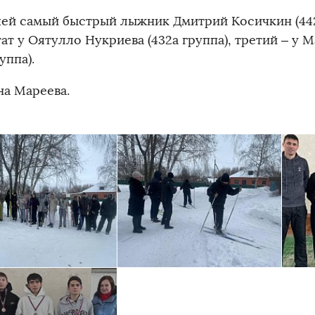
ей самый быстрый лыжник Дмитрий Косичкин (442а
ат у Оятулло Нукриева (432а группа), третий – у
уппа).
на Мареева.