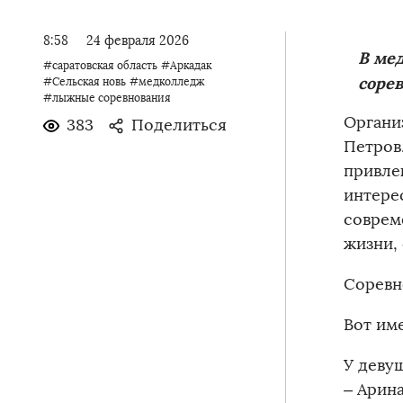
8:58
24 февраля 2026
В ме
#саратовская область
#Аркадак
сорев
#Сельская новь
#медколледж
#лыжные соревнования
Органи
383
Поделиться
Петров
привле
интере
соврем
жизни,
Соревн
Вот им
У девуш
– Арина