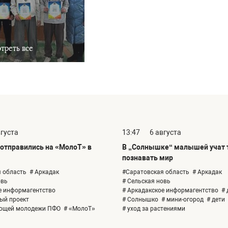
треть все
вгуста
13:47
6 августа
отправились на «МолоТ» в
В „Солнышке“ малышей учат т
познавать мир
 область
# Аркадак
#Саратовская область
# Аркадак
овь
# Сельская новь
е информагентство
# Аркадакское информагентство
# 
ый проект
# Солнышко
# мини-огород
# дети
ающей молодежи ПФО
# «МолоТ»
# уход за растениями