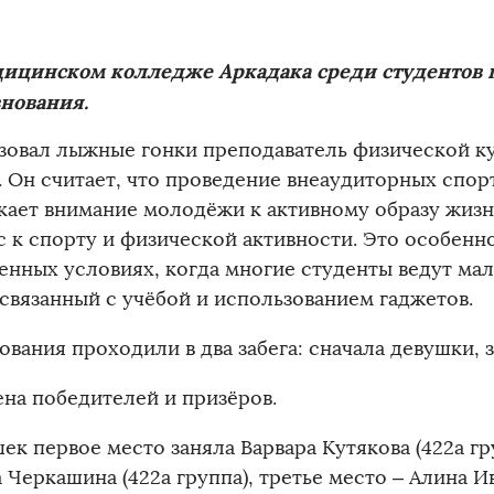
дицинском колледже Аркадака среди студенто
нования.
зовал лыжные гонки преподаватель физической к
. Он считает, что проведение внеаудиторных спо
кает внимание молодёжи к активному образу жиз
с к спорту и физической активности. Это особенно
енных условиях, когда многие студенты ведут ма
 связанный с учёбой и использованием гаджетов.
ования проходили в два забега: сначала девушки, 
ена победителей и призёров.
ек первое место заняла Варвара Кутякова (422а гр
 Черкашина (422а группа), третье место – Алина Ив