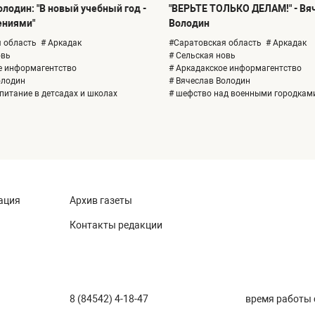
лодин: "В новый учебный год -
"ВЕРЬТЕ ТОЛЬКО ДЕЛАМ!" - Вя
ениями"
Володин
 область
# Аркадак
#Саратовская область
# Аркадак
овь
# Сельская новь
е информагентство
# Аркадакское информагентство
олодин
# Вячеслав Володин
 питание в детсадах и школах
# шефство над военными городкам
ация
Архив газеты
Контакты редакции
8 (84542) 4-18-47
время работы с