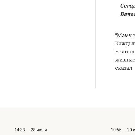
Сегод
Вяче
"Маму н
Каждый 
Если он
жизнью.
сказал 
14:33
28 июля
10:55
20 