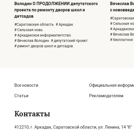
Володин О ПРОДОЛЖЕНИИ депутатского
Вячеслав Во
проекта по ремонту дворов школ и
с нововвед
детсадов
#Саратовская
# Сельская н
#Саратовская область
# Аркадак
# Аркадакско
# Сельская новь
# Вячеслав В
# Аркадакское информагентство
# бесплатное
# Вячеслав Володин
# депутатский проект
# ремонт дворов школ и детсадов
Все новости
Официальная информ
Статьи
Рекламодателям
Контакты
412210, г. Аркадак, Саратовской области, ул. Ленина, 14 "б"