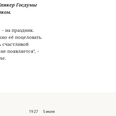
 Спикер Госдумы
иком.
 - на праздник.
жно её поцеловать.
ь счастливой
не появляется", -
ле.
19:27
5 июля