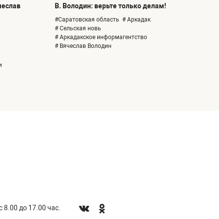
чеслав
В. Володин: верьте только делам!
#Саратовская область
# Аркадак
# Сельская новь
# Аркадакское информагентство
# Вячеслав Володин
и
 8.00 до 17.00 час.