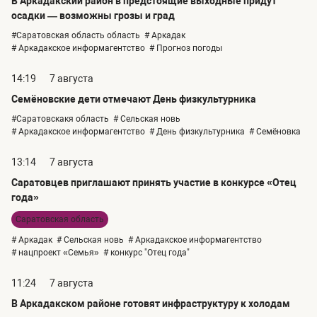
В Аркадакский район в предстоящие выходные придут
осадки — возможны грозы и град
#Саратовская область область
# Аркадак
# Аркадакское информагентство
# Прогноз погоды
14:19
7 августа
Семёновские дети отмечают День физкультурника
#Саратовскакя область
# Сельская новь
# Аркадакское информагентство
# День физкультурника
# Семёновка
13:14
7 августа
Саратовцев приглашают принять участие в конкурсе «Отец
года»
Саратовская область
# Аркадак
# Сельская новь
# Аркадакское информагентство
# нацпроект «Семья»
# конкурс "Отец года"
11:24
7 августа
В Аркадакском районе готовят инфраструктуру к холодам