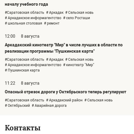
началу учебного года
#Саратовская область
# Аркадак
# Сельская новь
# Аркадакское информагентство
# село Росташи
# школьная столовая
# ремонт
12:00
8 августа
Аркадакский кинотеатр "Мир" в числе лучших в области по
реализации программы "Пушкинская карта"
#Саратовская область
# Аркадак
# Сельская новь
# Аркадакское информагентство
# кинотеатр "Мир"
# Пушкинская карта
11:22
8 августа
Опасный отрезок дороги у Октябрьского теперь регулируют
#Саратовская область
# Аркадакский район
# Сельская новь
# Октябрьский
# Аварийная дорога
Контакты