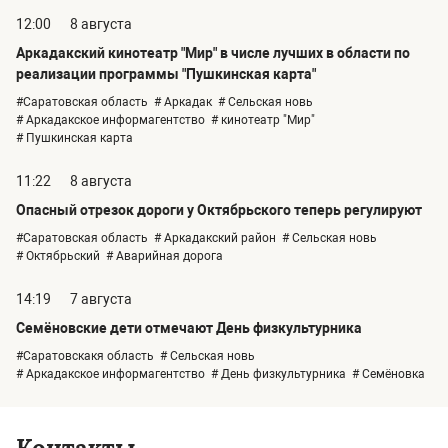
12:00
8 августа
Аркадакский кинотеатр "Мир" в числе лучших в области по
реализации программы "Пушкинская карта"
#Саратовская область
# Аркадак
# Сельская новь
# Аркадакское информагентство
# кинотеатр "Мир"
# Пушкинская карта
11:22
8 августа
Опасный отрезок дороги у Октябрьского теперь регулируют
#Саратовская область
# Аркадакский район
# Сельская новь
# Октябрьский
# Аварийная дорога
14:19
7 августа
Семёновские дети отмечают День физкультурника
#Саратовскакя область
# Сельская новь
# Аркадакское информагентство
# День физкультурника
# Семёновка