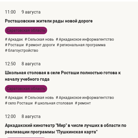
11:00
9 августа
Росташовские жители рады новой дороге
Саратовская область
# Аркадак
# Сельская новь
# Аркадакское информагентство
# Росташи
# ремонт дороги
# региональная программа
# благоустройство
12:50
8 августа
Школьная столовая в селе Росташи полностью готова к
началу учебного года
Саратовская область
# Аркадак
# Сельская новь
# Аркадакское информагентство
# село Росташи
# школьная столовая
# ремонт
12:00
8 августа
Аркадакский кинотеатр "Мир" в числе лучших в области по
реализации программы "Пушкинская карта"