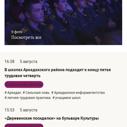
9 фото
Посмотреть все
16:38
5 августа
В школах Аркадакского района подходит к концу пятая
трудовая четверть
Саратовская область
# Аркадак
# Сельская новь
# Аркадакское информагентство
# летняя трудовая практика
# учащиеся школ
15:53
5 августа
«Деревенские посиделки» на бульваре Культуры
Саратовская область