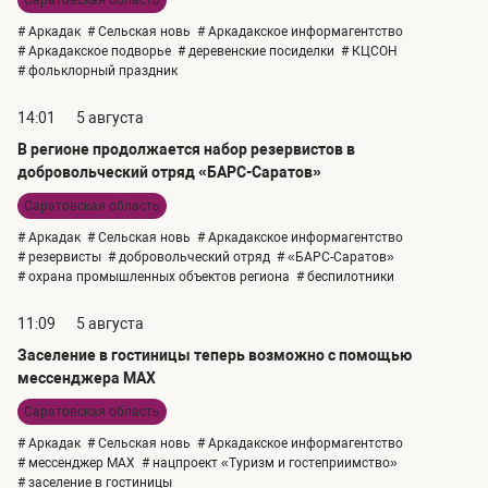
# Аркадак
# Сельская новь
# Аркадакское информагентство
# Аркадакское подворье
# деревенские посиделки
# КЦСОН
# фольклорный праздник
14:01
5 августа
В регионе продолжается набор резервистов в
добровольческий отряд «БАРС-Саратов»
Саратовская область
# Аркадак
# Сельская новь
# Аркадакское информагентство
# резервисты
# добровольческий отряд
# «БАРС-Саратов»
# охрана промышленных объектов региона
# беспилотники
11:09
5 августа
Заселение в гостиницы теперь возможно с помощью
мессенджера MAX
Саратовская область
# Аркадак
# Сельская новь
# Аркадакское информагентство
# мессенджер MAX
# нацпроект «Туризм и гостеприимство»
# заселение в гостиницы