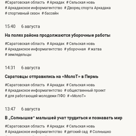
#Саратовская область
# Аркадак
# Сельская новь
# Аркадакское информагентство
# Дворец спорта Аркадака
# спортивный сезон
# бассейн
15:40
6 августа
На полях района продолжаются уборочные работы
#Саратовская область
# Аркадак
# Сельская новь
# Аркадакское информагентство
# уборочная
# жатва
# земледельцы
14:31
6 августа
Саратовцы отправились на «МолоТ» в Пермь
#Саратовская область
# Аркадак
# Сельская новь
# Аркадакское информагентство
# общественный проект
# для работающей молодежи ПФО
# «МолоТ»
13:47
6 августа
В „Солнышке“ малышей учат трудиться и познавать мир
#Саратовская область
# Аркадак
# Сельская новь
# Аркадакское информагентство
# детский сад
# Солнышко