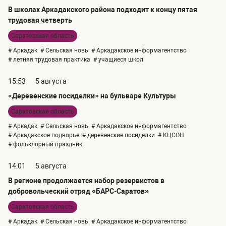
В школах Аркадакского района подходит к концу пятая
трудовая четверть
Саратовская область
# Аркадак
# Сельская новь
# Аркадакское информагентство
# летняя трудовая практика
# учащиеся школ
15:53
5 августа
«Деревенские посиделки» на бульваре Культуры
Саратовская область
# Аркадак
# Сельская новь
# Аркадакское информагентство
# Аркадакское подворье
# деревенские посиделки
# КЦСОН
# фольклорный праздник
14:01
5 августа
В регионе продолжается набор резервистов в
добровольческий отряд «БАРС-Саратов»
Саратовская область
# Аркадак
# Сельская новь
# Аркадакское информагентство