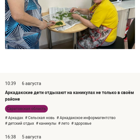
10:39
6 августа
Аркадакские дети отдыхают на каникулах не только в своём
районе
Саратовская область
# Аркадак
# Сельская новь
# Аркадакское информагентство
# детский отдых
# каникулы
# лето
# здоровье
16:38
5 августа