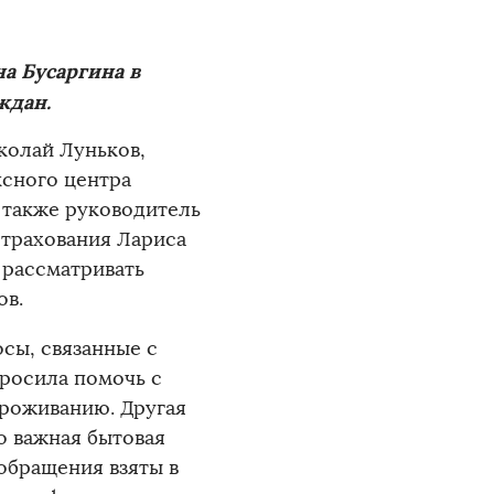
а Бусаргина в
ждан.
колай Луньков,
ксного центра
 также руководитель
трахования Лариса
 рассматривать
ов.
сы, связанные с
просила помочь с
проживанию. Другая
то важная бытовая
обращения взяты в