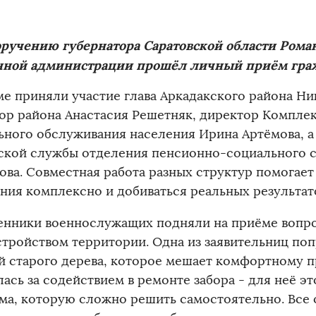
ручению губернатора Саратовской области Роман
нной администрации прошёл личный приём гра
ме приняли участие глава Аркадакского района Ни
ор района Анастасия Решетняк, директор Компле
ьного обслуживания населения Ирина Артёмова, а
ской службы отделения пенсионно-социального с
ова. Совместная работа разных структур помогает
ния комплексно и добиваться реальных результат
енники военнослужащих подняли на приёме вопро
стройством территории. Одна из заявительниц по
й старого дерева, которое мешает комфортному 
ась за содействием в ремонте забора - для неё э
ма, которую сложно решить самостоятельно. Все 