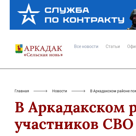
Все новости
Статьи
Офи
Главная
Новости
В Аркадакском районе п
В Аркадакском 
участников СВО