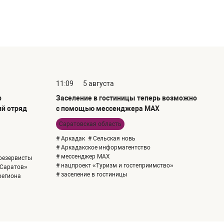
11:09
5 августа
р
Заселение в гостиницы теперь возможно
ий отряд
с помощью мессенджера MAX
Саратовская область
# Аркадак
# Сельская новь
# Аркадакское информагентство
# мессенджер MAX
резервисты
# нацпроект «Туризм и гостеприимство»
-Саратов»
# заселение в гостиницы
региона