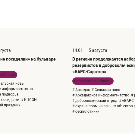
вгуста
14:01
5 августа
ие посиделки» на бульваре
В регионе продолжается набо
резервистов в добровольческ
«БАРС-Саратов»
 область
Саратовская область
Сельская новь
е информагентство
# Аркадак
# Сельская новь
е подворье
# Аркадакское информагентство
# 
е посиделки
# КЦСОН
# добровольческий отряд
# «БАРС
ый праздник
# охрана промышленных объектов 
# беспилотники