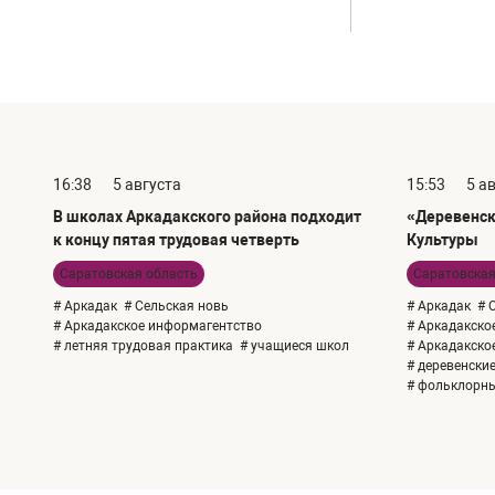
16:38
5 августа
15:53
5 а
В школах Аркадакского района подходит
«Деревенск
к концу пятая трудовая четверть
Культуры
Саратовская область
Саратовская
# Аркадак
# Сельская новь
# Аркадак
# 
# Аркадакское информагентство
# Аркадакско
# летняя трудовая практика
# учащиеся школ
# Аркадакско
# деревенски
# фольклорн