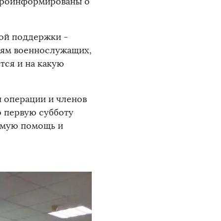
 проинформированы о
ой поддержки -
ьям военнослужащих,
тся и на какую
й операции и членов
 первую субботу
имую помощь и