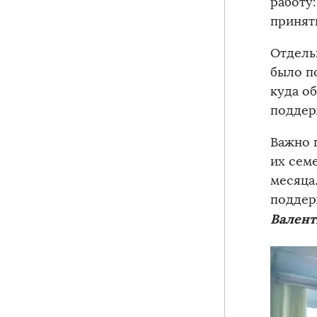
работу
принят
Отдель
было п
куда о
поддер
Важно 
их сем
месяца
поддер
Валент