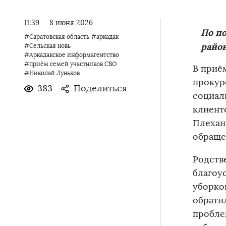
11:39
8 июня 2026
По по
#Саратовская область
#аркадак
райо
#Сельская новь
#Аркадакское информагентство
#приём семей участников СВО
В приё
#Николай Луньков
прокур
383
Поделиться
социал
клиент
Плехан
обраще
Родств
благоу
уборко
обратил
пробле