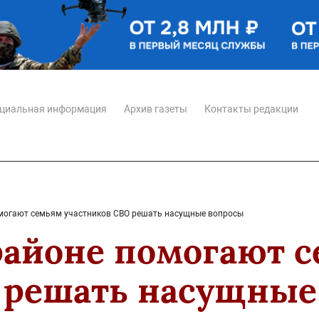
циальная информация
Архив газеты
Контакты редакции
омогают семьям участников СВО решать насущные вопросы
районе помогают 
 решать насущные