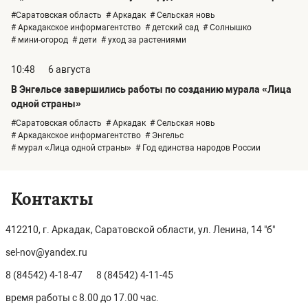
#Саратовская область
# Аркадак
# Сельская новь
# Аркадакское информагентство
# детский сад
# Солнышко
# мини-огород
# дети
# уход за растениями
10:48
6 августа
В Энгельсе завершились работы по созданию мурала «Лица
одной страны»
#Саратовская область
# Аркадак
# Сельская новь
# Аркадакское информагентство
# Энгельс
# мурал «Лица одной страны»
# Год единства народов России
Контакты
412210, г. Аркадак, Саратовской области, ул. Ленина, 14 "б"
sel-nov@yandex.ru
8 (84542) 4-18-47
8 (84542) 4-11-45
время работы с 8.00 до 17.00 час.