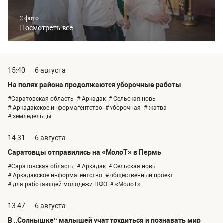
2 фото
Посмотреть все
15:40
6 августа
На полях района продолжаются уборочные работы
#Саратовская область
# Аркадак
# Сельская новь
# Аркадакское информагентство
# уборочная
# жатва
# земледельцы
14:31
6 августа
Саратовцы отправились на «МолоТ» в Пермь
#Саратовская область
# Аркадак
# Сельская новь
# Аркадакское информагентство
# общественный проект
# для работающей молодежи ПФО
# «МолоТ»
13:47
6 августа
В „Солнышке“ малышей учат трудиться и познавать мир