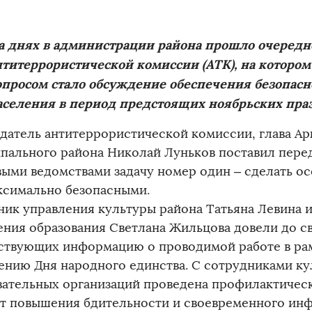
а днях в администрации района прошло очередн
нтитеррористической комиссии (АТК), на которо
опросом стало обсуждение обеспечения безопасн
аселения в период предстоящих ноябрьских пра
датель антитеррористической комиссии, глава Ар
пального района Николай Луньков поставил пере
выми ведомствами задачу номер один – сделать о
ксимально безопасными.
ник управления культуры района Татьяна Левина 
ения образования Светлана Жильцова довели до с
ствующих информацию о проводимой работе в рам
ению Дня народного единства. С сотрудниками ку
вательных организаций проведена профилактическ
т повышения бдительности и своевременного ин