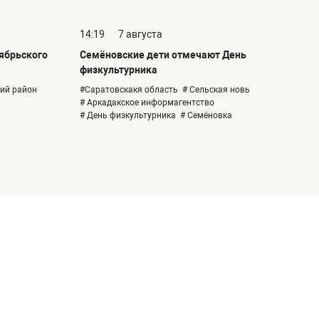
14:19
7 августа
тябрьского
Семёновские дети отмечают День
физкультурника
кий район
#Саратовскакя область
# Сельская новь
# Аркадакское информагентство
# День физкультурника
# Семёновка