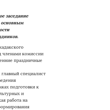
ое заседание
м основным
ости
здников.
кадакского
д членами комиссии
сенние праздничные
и главный специалист
ведения
ках подготовки к
льтурных и
ая работа на
формирования