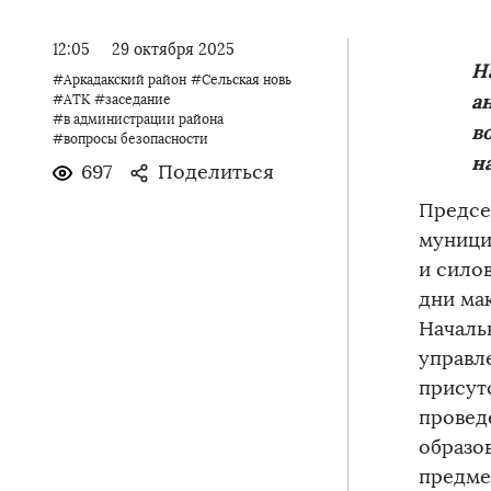
12:05
29 октября 2025
Н
#Аркадакский район
#Сельская новь
а
#АТК
#заседание
#в администрации района
в
#вопросы безопасности
н
697
Поделиться
Предсе
муници
и сило
дни ма
Началь
управл
присут
провед
образо
предме