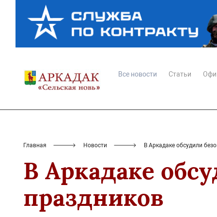
Все новости
Статьи
Офи
Главная
Новости
В Аркадаке обсудили без
В Аркадаке обс
праздников