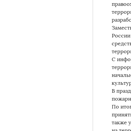
правоо
террор
разраб
Замест
России
средст
террор
С инфо
террор
началь
культу
В праз
пожарн
По ито
принят
также 
на тер