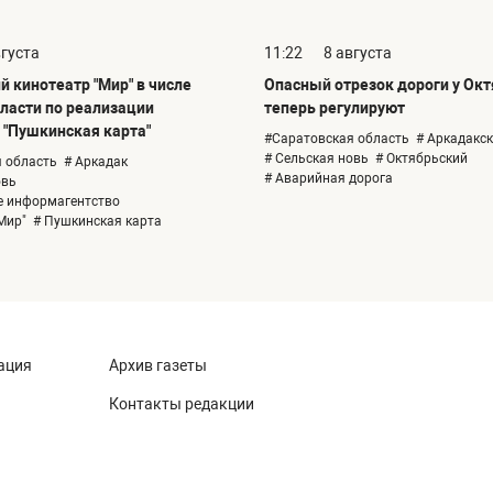
вгуста
11:22
8 августа
 кинотеатр "Мир" в числе
Опасный отрезок дороги у Ок
бласти по реализации
теперь регулируют
"Пушкинская карта"
#Саратовская область
# Аркадакс
# Сельская новь
# Октябрьский
 область
# Аркадак
# Аварийная дорога
овь
е информагентство
Мир"
# Пушкинская карта
ация
Архив газеты
Контакты редакции