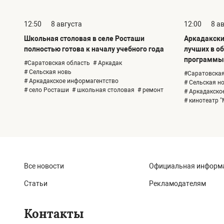
12:50
8 августа
12:00
8 а
Школьная столовая в селе Росташи
Аркадакский
полностью готова к началу учебного года
лучших в о
программы 
#Саратовская область
# Аркадак
# Сельская новь
#Саратовская
# Аркадакское информагентство
# Сельская н
# село Росташи
# школьная столовая
# ремонт
# Аркадакско
# кинотеатр "
Все новости
Официальная информ
Статьи
Рекламодателям
Контакты