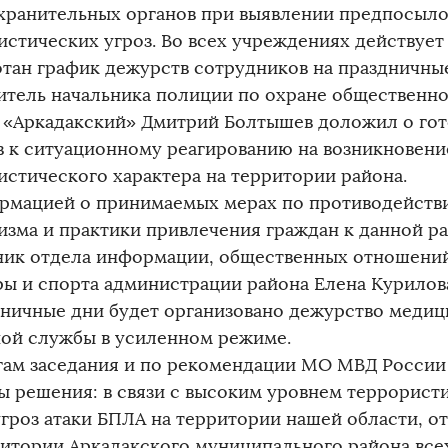
хранительных органов при выявлении предпосыло
истических угроз. Во всех учреждениях действуе
отан график дежурств сотрудников на праздничные
итель начальника полиции по охране общественн
 «Аркадакский» Дмитрий Болтышев доложил о гот
в к ситуационному реагированию на возникновени
истического характера на территории района.
рмацией о принимаемых мерах по противодейств
изма и практики привлечения граждан к данной р
ник отдела информации, общественных отношени
ры и спорта администрации района Елена Курилов
дничные дни будет организовано дежурство медиц
ой службы в усиленном режиме.
гам заседания и по рекомендации МО МВД России
ы решения: в связи с высоким уровнем террористи
угроз атаки БПЛА на территории нашей области, о
ритории Аркадакского муниципального района все