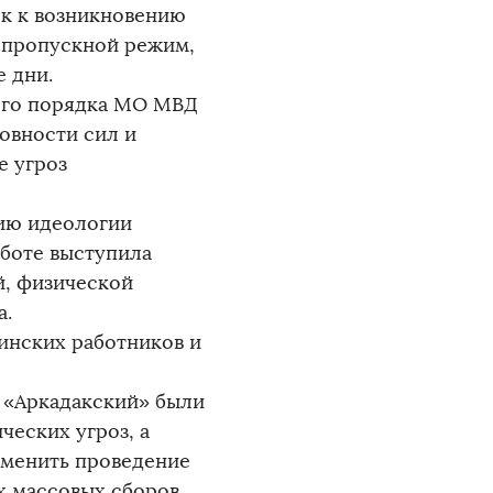
к к возникновению
т пропускной режим,
 дни.
ого порядка МО МВД
овности сил и
е угроз
ию идеологии
аботе выступила
й, физической
а.
инских работников и
 «Аркадакский» были
ческих угроз, а
тменить проведение
х массовых сборов,