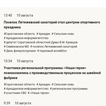
13:40
10 августа
Поселок Летяжевский санаторий стал центром спортивного
праздника
#Саратовская область
# Аркадак
# Сельская новь
# Аркадакское информагентство
# депутат Саратовской областной Думы В.М. Кравцов
# Семёновское МО
# посёлок Летяжевский санаторий
# День физкультурника
# парковый волейбол
10:54
10 августа
Участники региональной программы «Наши герои»
познакомились с производственным процессом на швейной
фабрике
#Саратовская область
# Аркадак
# Сельская новь
# Аркадакское информагентство
# региональная программа
# участники СВО
# «Наши герои»
9:39
10 августа