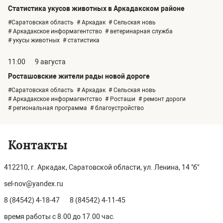
Статистика укусов животных в Аркадакском районе
#Саратовская область
# Аркадак
# Сельская новь
# Аркадакское информагентство
# ветеринарная служба
# укусы животных
# статистика
11:00
9 августа
Росташовские жители рады новой дороге
#Саратовская область
# Аркадак
# Сельская новь
# Аркадакское информагентство
# Росташи
# ремонт дороги
# региональная программа
# благоустройство
Контакты
412210, г. Аркадак, Саратовской области, ул. Ленина, 14 "б"
sel-nov@yandex.ru
8 (84542) 4-18-47
8 (84542) 4-11-45
время работы с 8.00 до 17.00 час.