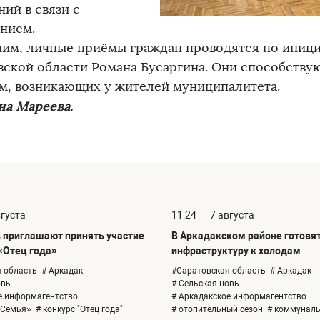
ий в связи с
нием.
им, личные приёмы граждан проводятся по иници
вской области Романа Бусаргина. Они способств
м, возникающих у жителей муниципалитета.
на Мареева.
вгуста
11:24
7 августа
 приглашают принять участие
В Аркадакском районе готовя
«Отец года»
инфраструктуру к холодам
 область
# Аркадак
#Саратовская область
# Аркадак
овь
# Сельская новь
е информагентство
# Аркадакское информагентство
«Семья»
# конкурс "Отец года"
# отопительный сезон
# коммунал