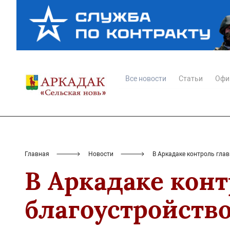
Все новости
Статьи
Офи
Главная
Новости
В Аркадаке контроль гла
В Аркадаке конт
благоустройств