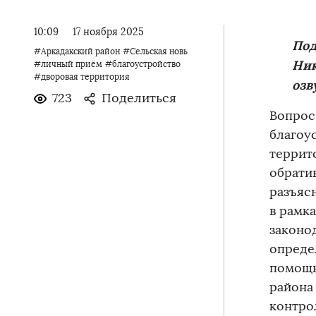
10:09
17 ноября 2025
Под
#Аркадакский район
#Сельская новь
Ник
#личный приём
#благоустройство
#дворовая территория
озв
723
Поделиться
Вопрос
благоу
террит
обрати
разъяс
в рамк
законо
опреде
помощь
района
контро