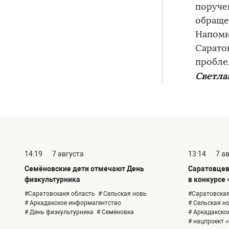
поручен
обраще
Напомн
Сарато
пробле
Светла
14:19
7 августа
13:14
7 а
Семёновские дети отмечают День
Саратовцев
физкультурника
в конкурсе 
#Саратовскакя область
# Сельская новь
#Саратовская
# Аркадакское информагентство
# Сельская н
# День физкультурника
# Семёновка
# Аркадакско
# нацпроект 