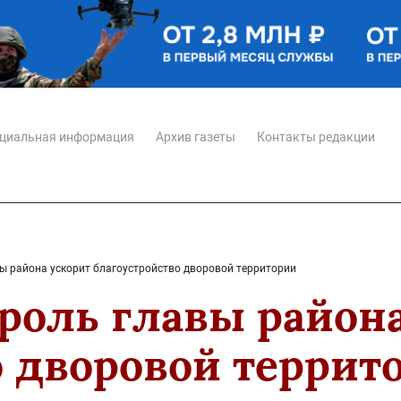
циальная информация
Архив газеты
Контакты редакции
вы района ускорит благоустройство дворовой территории
роль главы район
о дворовой террит