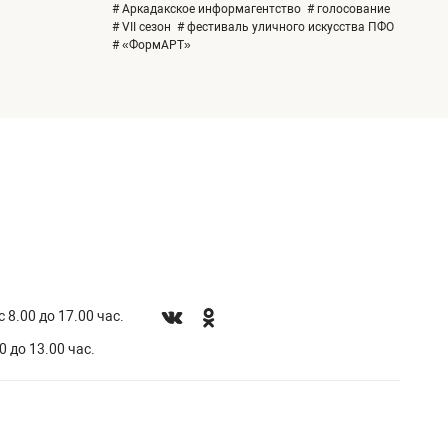
# Аркадакское информагентство
# голосование
# VII сезон
# фестиваль уличного искусства ПФО
# «ФормАРТ»
 8.00 до 17.00 час.
0 до 13.00 час.