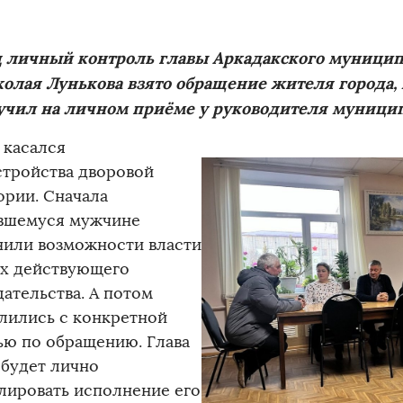
 личный контроль главы Аркадакского муницип
олая Лунькова взято обращение жителя города, 
учил на личном приёме у руководителя муницип
 касался
стройства дворовой
ории. Сначала
вшемуся мужчине
нили возможности власти
ах действующего
дательства. А потом
лились с конкретной
ю по обращению. Глава
 будет лично
лировать исполнение его