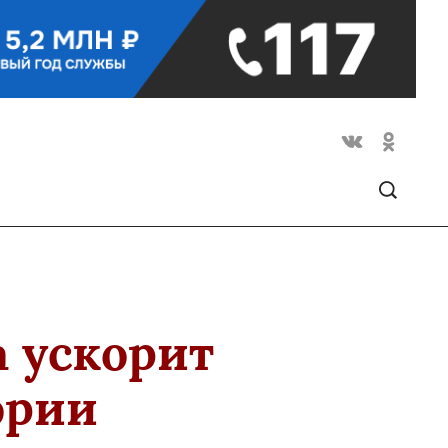
а ускорит
ории