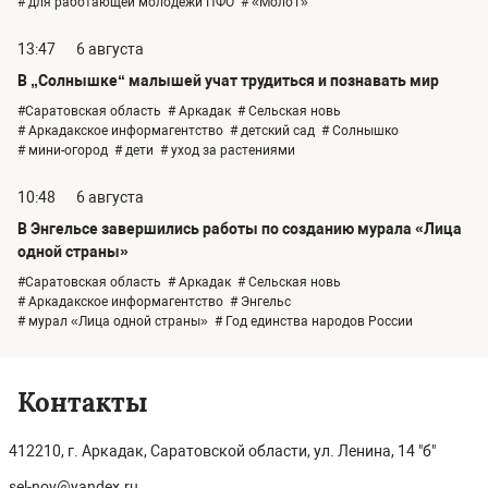
# для работающей молодежи ПФО
# «МолоТ»
13:47
6 августа
В „Солнышке“ малышей учат трудиться и познавать мир
#Саратовская область
# Аркадак
# Сельская новь
# Аркадакское информагентство
# детский сад
# Солнышко
# мини-огород
# дети
# уход за растениями
10:48
6 августа
В Энгельсе завершились работы по созданию мурала «Лица
одной страны»
#Саратовская область
# Аркадак
# Сельская новь
# Аркадакское информагентство
# Энгельс
# мурал «Лица одной страны»
# Год единства народов России
Контакты
412210, г. Аркадак, Саратовской области, ул. Ленина, 14 "б"
sel-nov@yandex.ru