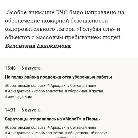
Особое внимание КЧС было направлено на
обеспечение пожарной безопасности
оздоровительного лагеря «Голубая ель» и
объектов с массовым пребыванием людей.
Валентина Евдокимова.
15:40
6 августа
На полях района продолжаются уборочные работы
#Саратовская область
# Аркадак
# Сельская новь
# Аркадакское информагентство
# уборочная
# жатва
# земледельцы
14:31
6 августа
Саратовцы отправились на «МолоТ» в Пермь
#Саратовская область
# Аркадак
# Сельская новь
# Аркадакское информагентство
# общественный проект