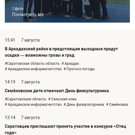
2 фото
Посмотреть все
15:41
7 августа
В Аркадакский район в предстоящие выходные придут
осадки — возможны грозы и град
#Саратовская область область
# Аркадак
# Аркадакское информагентство
# Прогноз погоды
14:19
7 августа
Семёновские дети отмечают День физкультурника
#Саратовскакя область
# Сельская новь
# Аркадакское информагентство
# День физкультурника
# Семёновка
13:14
7 августа
Саратовцев приглашают принять участие в конкурсе «Отец
года»