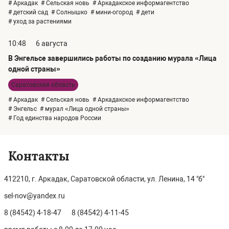
# Аркадак
# Сельская новь
# Аркадакское информагентство
# детский сад
# Солнышко
# мини-огород
# дети
# уход за растениями
10:48
6 августа
В Энгельсе завершились работы по созданию мурала «Лица
одной страны»
Саратовская область
# Аркадак
# Сельская новь
# Аркадакское информагентство
# Энгельс
# мурал «Лица одной страны»
# Год единства народов России
Контакты
412210, г. Аркадак, Саратовской области, ул. Ленина, 14 "б"
sel-nov@yandex.ru
8 (84542) 4-18-47
8 (84542) 4-11-45