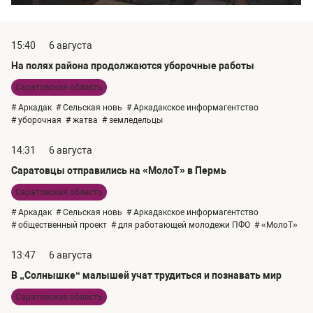
15:40
6 августа
На полях района продолжаются уборочные работы
Саратовская область
# Аркадак
# Сельская новь
# Аркадакское информагентство
# уборочная
# жатва
# земледельцы
14:31
6 августа
Саратовцы отправились на «МолоТ» в Пермь
Саратовская область
# Аркадак
# Сельская новь
# Аркадакское информагентство
# общественный проект
# для работающей молодежи ПФО
# «МолоТ»
13:47
6 августа
В „Солнышке“ малышей учат трудиться и познавать мир
Саратовская область