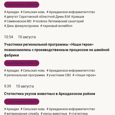
Саратовская область
# Аркадак
# Сельская новь
# Аркадакское информагентство
# депутат Саратовской областной Думы В.М. Кравцов
# Семёновское МО
# посёлок Летяжевский санаторий
# День физкультурника
# парковый волейбол
10:54
10 августа
Участники региональной программы «Наши герои»
познакомились с производственным процессом на швейной
фабрике
Саратовская область
# Аркадак
# Сельская новь
# Аркадакское информагентство
# региональная программа
# участники СВО
# «Наши герои»
9:39
10 августа
Статистика укусов животных в Аркадакском районе
Саратовская область
# Аркадак
# Сельская новь
# Аркадакское информагентство
# ветеринарная служба
# укусы животных
# статистика