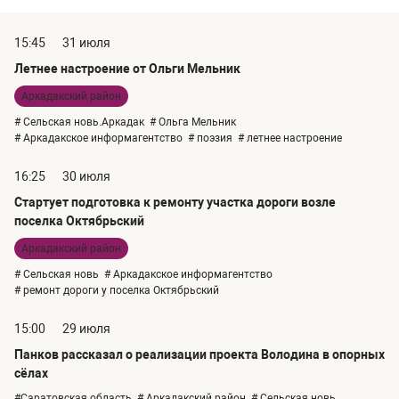
15:45
31 июля
Летнее настроение от Ольги Мельник
Аркадакский район
# Сельская новь.Аркадак
# Ольга Мельник
# Аркадакское информагентство
# поэзия
# летнее настроение
16:25
30 июля
Стартует подготовка к ремонту участка дороги возле
поселка Октябрьский
Аркадакский район
# Сельская новь
# Аркадакское информагентство
# ремонт дороги у поселка Октябрьский
15:00
29 июля
Панков рассказал о реализации проекта Володина в опорных
сёлах
#Саратовская область
# Аркадакский район
# Сельская новь