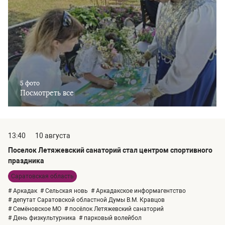
5 фото
Посмотреть все
13:40
10 августа
Поселок Летяжевский санаторий стал центром спортивного
праздника
Саратовская область
# Аркадак
# Сельская новь
# Аркадакское информагентство
# депутат Саратовской областной Думы В.М. Кравцов
# Семёновское МО
# посёлок Летяжевский санаторий
# День физкультурника
# парковый волейбол