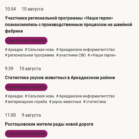
10:54
10 августа
Участники региональной программы «Наши герои»
познакомились с производственным процессом на швейной
фабрике
Саратовская область
# Аркадак
# Сельская новь
# Аркадакское информагентство
# региональная программа
# участники СВО
# «Наши герои»
9:39
10 августа
Статистика укусов животных в Аркадакском районе
Саратовская область
# Аркадак
# Сельская новь
# Аркадакское информагентство
# ветеринарная служба
# укусы животных
# статистика
11:00
9 августа
Росташовские жители рады новой дороге
Саратовская область