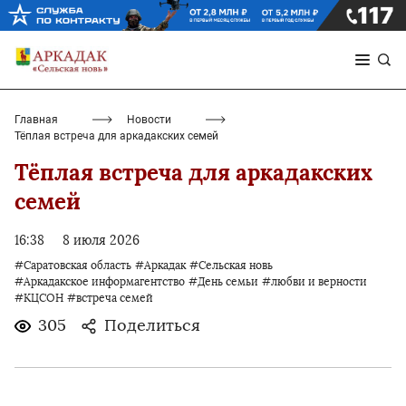
Главная
Новости
Тёплая встреча для аркадакских семей
Тёплая встреча для аркадакских
семей
16:38
8 июля 2026
#Саратовская область
#Аркадак
#Сельская новь
#Аркадакское информагентство
#День семьи
#любви и верности
#КЦСОН
#встреча семей
305
Поделиться