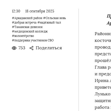
12:30
18 сентября 2025
П
#Аркадакский район
#Сельская новь
А
#добрая встреча
#надёжный тыл
#Таманская дивизия
#медицинский колледж
Районн
#волонтёрство
косточ
#поддержка участников СВО
провод
753
Поделиться
предст
прошёл
Глава 
и пред
Ирина 
привет
Лунько
защитн
работа