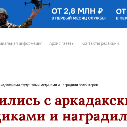
циальная информация
Архив газеты
Контакты редакции
ркадакскими студентами-медиками и наградили волонтёров
ились с аркадакс
иками и наградил