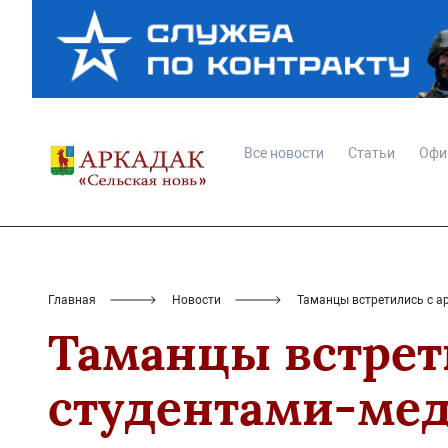
Все новости
Статьи
Офи
Главная
Новости
Таманцы встретились с а
Таманцы встрет
студентами-мед