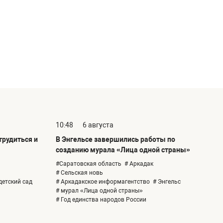
10:48
6 августа
рудиться и
В Энгельсе завершились работы по
созданию мурала «Лица одной страны»
#Саратовская область
# Аркадак
# Сельская новь
детский сад
# Аркадакское информагентство
# Энгельс
# мурал «Лица одной страны»
# Год единства народов России