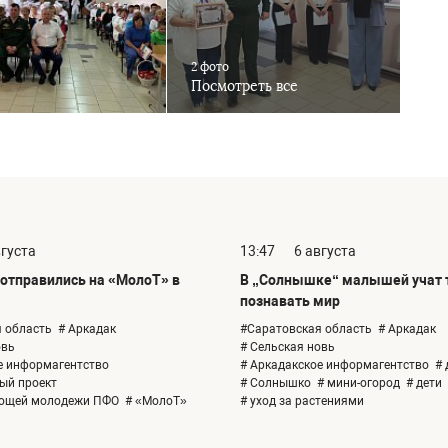
2 фото
Посмотреть все
вгуста
13:47
6 августа
отправились на «МолоТ» в
В „Солнышке“ малышей учат т
познавать мир
 область
# Аркадак
#Саратовская область
# Аркадак
овь
# Сельская новь
е информагентство
# Аркадакское информагентство
# 
ый проект
# Солнышко
# мини-огород
# дети
ающей молодежи ПФО
# «МолоТ»
# уход за растениями