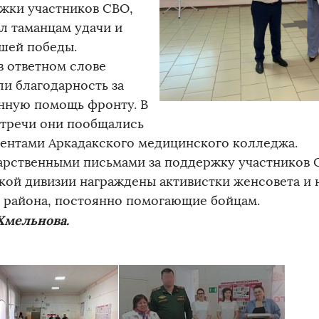
жки участников СВО,
л таманцам удачи и
шей победы.
в ответном слове
ли благодарность за
нную помощь фронту. В
стречи они пообщались
дентами Аркадакского медицинского колледжа.
арственными письмами за поддержку участников 
кой дивизии награждены активистки женсовета и
 района, постоянно помогающие бойцам.
Хмельнова.