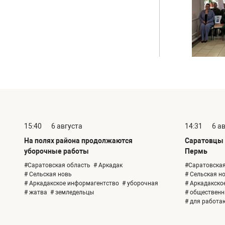
15:40
6 августа
14:31
6 а
На полях района продолжаются
Саратовцы 
уборочные работы
Пермь
#Саратовская область
# Аркадак
#Саратовская
# Сельская новь
# Сельская н
# Аркадакское информагентство
# уборочная
# Аркадакско
# жатва
# земледельцы
# общественн
# для работ