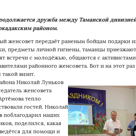
родолжается дружба между Таманской дивизией
ркадакским районом.
ый женсовет передаёт раненым бойцам подарки и
ки, предметы личной гигиены, таманцы приезжают 
ят встречи с молодёжью, общаются с активистами
авителями районного женсовета. Вот и на этот раз
 такой визит.
района Николай Луньков
седатель женсовета
Артёмова тепло
ствовали гостей. Николай
в поблагодарил наших
иков, поделился, какая
 ведётся для помощи и