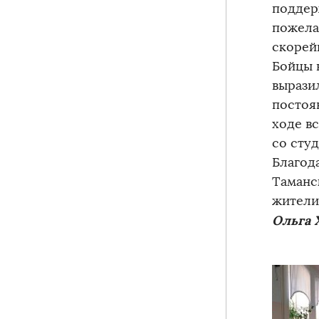
поддер
пожела
скорей
Бойцы 
вырази
постоя
ходе в
со сту
Благод
Таманс
жители
Ольга 