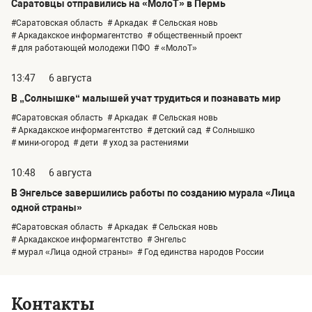
Саратовцы отправились на «МолоТ» в Пермь
#Саратовская область
# Аркадак
# Сельская новь
# Аркадакское информагентство
# общественный проект
# для работающей молодежи ПФО
# «МолоТ»
13:47
6 августа
В „Солнышке“ малышей учат трудиться и познавать мир
#Саратовская область
# Аркадак
# Сельская новь
# Аркадакское информагентство
# детский сад
# Солнышко
# мини-огород
# дети
# уход за растениями
10:48
6 августа
В Энгельсе завершились работы по созданию мурала «Лица
одной страны»
#Саратовская область
# Аркадак
# Сельская новь
# Аркадакское информагентство
# Энгельс
# мурал «Лица одной страны»
# Год единства народов России
Контакты