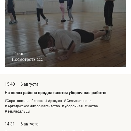
4 фото
Посмотреть все
15:40
6 августа
На полях района продолжаются уборочные работы
#Саратовская область
# Аркадак
# Сельская новь
# Аркадакское информагентство
# уборочная
# жатва
# земледельцы
14:31
6 августа