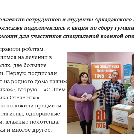
оллектив сотрудников и студенты Аркадакского
олледжа подключились к акции по сбору гуман
омощи для участников специальной военной опе
правили ребятам,
щимся на лечении в
алях, две большие
и. Первую подписали
т из родного дома нашим
икам», вторую – «С Днём
ика Отечества».
ую положили предметы
 гигиены, одноразовые
и, влажные полотенца,
ки и многое другое.