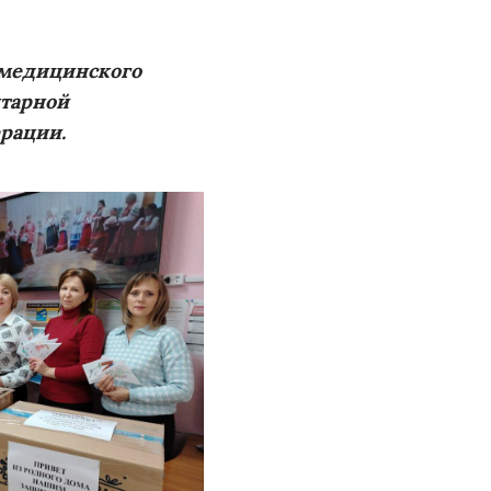
 медицинского
итарной
рации.