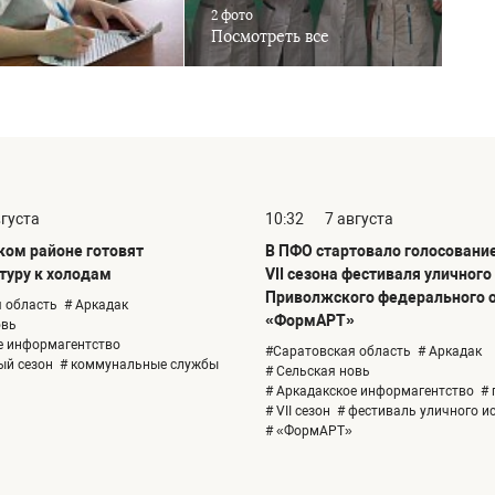
2 фото
Посмотреть все
вгуста
10:32
7 августа
ком районе готовят
В ПФО стартовало голосовани
туру к холодам
VII сезона фестиваля уличного
Приволжского федерального 
 область
# Аркадак
«ФормАРТ»
овь
е информагентство
#Саратовская область
# Аркадак
ый сезон
# коммунальные службы
# Сельская новь
# Аркадакское информагентство
# 
# VII сезон
# фестиваль уличного и
# «ФормАРТ»