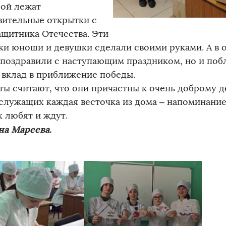
рой лежат
вительные открытки с
ащитника Отечества. Эти
ки юноши и девушки сделали своими руками. А в 
 поздравили с наступающим праздником, но и поб
 вклад в приближение победы.
ты считают, что они причастны к очень доброму де
служащих каждая весточка из дома – напоминание 
х любят и ждут.
на Мареева.