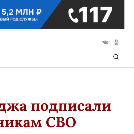
еджа подписали
тникам СВО