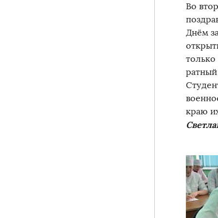
Во вто
поздра
Днём з
открыт
только
ратный
Студен
военно
краю и
Светла