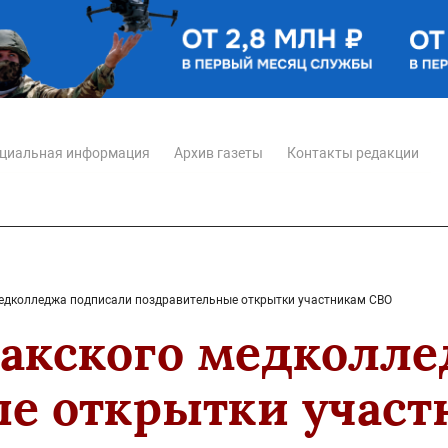
циальная информация
Архив газеты
Контакты редакции
едколледжа подписали поздравительные открытки участникам СВО
акского медколл
е открытки учас