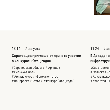
13:14
7 августа
11:24
7 а
Саратовцев приглашают принять участие
В Аркадакс
в конкурсе «Отец года»
инфраструк
#Саратовская область
# Аркадак
#Саратовская
# Сельская новь
# Сельская н
# Аркадакское информагентство
# Аркадакско
# нацпроект «Семья»
# конкурс "Отец года"
# отопительн