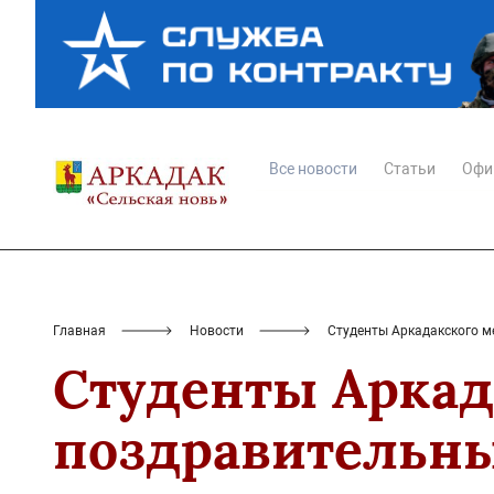
Все новости
Статьи
Офи
Главная
Новости
Студенты Аркадакского м
Студенты Аркад
поздравительны