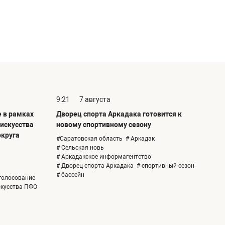
9:21
7 августа
е в рамках
Дворец спорта Аркадака готовится к
 искусства
новому спортивному сезону
округа
#Саратовская область
# Аркадак
# Сельская новь
# Аркадакское информагентство
# Дворец спорта Аркадака
# спортивный сезон
# бассейн
голосование
скусства ПФО