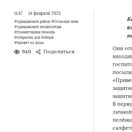
11:47
14 февраля 2025
К
#Аркадакский район
#Сельская новь
к
#Аркадакский медколледж
#гуманитарная помощь
п
#открытки для бойцов
#привет из дома
Они от
940
Поделиться
находя
госпит
посылк
«Приве
защитн
защитн
В перв
личной
пелёнк
салфет