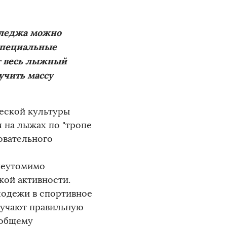
лледжа можно
специальные
т весь лыжный
учить массу
еской культуры
 на лыжах по "тропе
овательного
неутомимо
кой активности.
лодежи в спортивное
лучают правильную
 общему