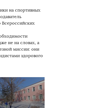
ики на спортивных
подаватель
о Всероссийских
еобходимости
е не на словах, а
езной миссии: они
андистами здорового