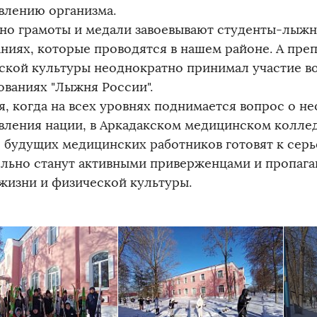
влению организма.
но грамоты и медали завоевывают студенты-лыжн
аниях, которые проводятся в нашем районе. А пре
ской культуры неоднократно принимал участие в
ованиях "Лыжня России".
я, когда на всех уровнях поднимается вопрос о н
вления нации, в Аркадакском медицинском колледж
е будущих медицинских работников готовят к серь
ельно станут активными приверженцами и пропаг
 жизни и физической культуры.