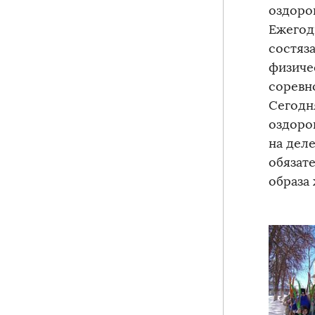
оздоро
Ежегод
состяз
физиче
соревн
Сегодн
оздоро
на дел
обязат
образа