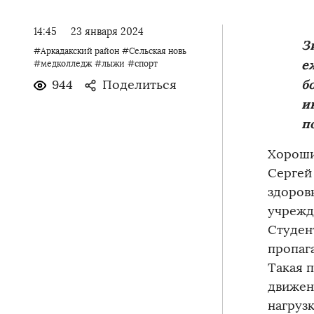
14:45
23 января 2024
З
#Аркадакский район
#Сельская новь
е
#медколледж
#лыжи
#спорт
б
944
Поделиться
и
п
Хороши
Сергей
здоров
учрежд
Студен
пропаг
Такая 
движен
нагруз