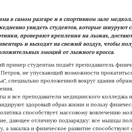
има в самом разгаре и в спортивном зале медко
жедневно увидеть студентов, которые шнуруют 
отинки, проверяют крепления на лыжах, достаю
нвентарь и выходят на свежий воздух, чтобы пол
оложительных эмоций от лыж
ного кросса.
й пример студентам подаёт преподаватель физич
 Петров, не упускающий возможности прокатиться
ья", специально проложенной вокруг здания образ
ения.
ты и все преподаватели медицинского колледжа 
андируют здоровый образ жизни и пользу физичес
политика способствует массовому вовлечению мо
ие, дающее отличную подзарядку: все мышцы по
ку, а закалка и физическое развитие способствуют