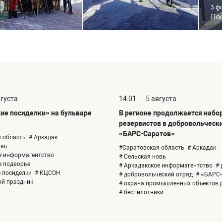
3 ф
Пос
вгуста
14:01
5 августа
ие посиделки» на бульваре
В регионе продолжается набо
резервистов в добровольческ
«БАРС-Саратов»
 область
# Аркадак
овь
#Саратовская область
# Аркадак
е информагентство
# Сельская новь
е подворье
# Аркадакское информагентство
# 
е посиделки
# КЦСОН
# добровольческий отряд
# «БАРС
ый праздник
# охрана промышленных объектов 
# беспилотники