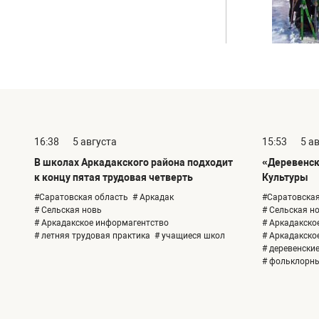
16:38
5 августа
15:53
5 а
В школах Аркадакского района подходит
«Деревенск
к концу пятая трудовая четверть
Культуры
#Саратовская область
# Аркадак
#Саратовская
# Сельская новь
# Сельская н
# Аркадакское информагентство
# Аркадакско
# летняя трудовая практика
# учащиеся школ
# Аркадакско
# деревенски
# фольклорн