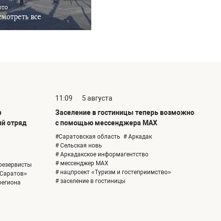
ото
мотреть все
11:09
5 августа
р
Заселение в гостиницы теперь возможно
ий отряд
с помощью мессенджера MAX
#Саратовская область
# Аркадак
# Сельская новь
# Аркадакское информагентство
# мессенджер MAX
резервисты
# нацпроект «Туризм и гостеприимство»
-Саратов»
# заселение в гостиницы
региона