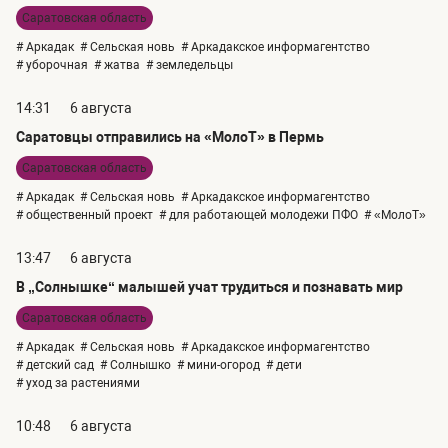
Саратовская область
# Аркадак
# Сельская новь
# Аркадакское информагентство
# уборочная
# жатва
# земледельцы
14:31
6 августа
Саратовцы отправились на «МолоТ» в Пермь
Саратовская область
# Аркадак
# Сельская новь
# Аркадакское информагентство
# общественный проект
# для работающей молодежи ПФО
# «МолоТ»
13:47
6 августа
В „Солнышке“ малышей учат трудиться и познавать мир
Саратовская область
# Аркадак
# Сельская новь
# Аркадакское информагентство
# детский сад
# Солнышко
# мини-огород
# дети
# уход за растениями
10:48
6 августа