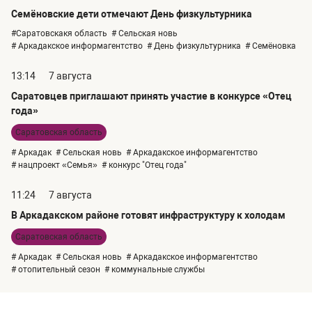
Семёновские дети отмечают День физкультурника
#Саратовскакя область
# Сельская новь
# Аркадакское информагентство
# День физкультурника
# Семёновка
13:14
7 августа
Саратовцев приглашают принять участие в конкурсе «Отец
года»
Саратовская область
# Аркадак
# Сельская новь
# Аркадакское информагентство
# нацпроект «Семья»
# конкурс "Отец года"
11:24
7 августа
В Аркадакском районе готовят инфраструктуру к холодам
Саратовская область
# Аркадак
# Сельская новь
# Аркадакское информагентство
# отопительный сезон
# коммунальные службы