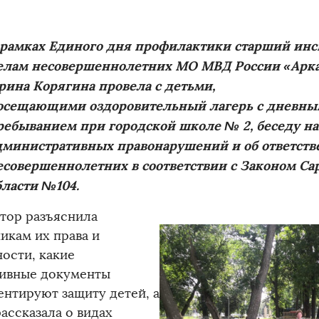
 рамках Единого дня профилактики старший инс
елам несовершеннолетних МО МВД России «Арк
рина Корягина провела с детьми,
осещающими оздоровительный лагерь с дневн
ребыванием при городской школе № 2, беседу на
дминистративных правонарушений и об ответств
есовершеннолетних в соответствии с Законом Са
бласти №104.
тор разъяснила
икам их права и
ности, какие
ивные документы
ентируют защиту детей, а
ассказала о видах