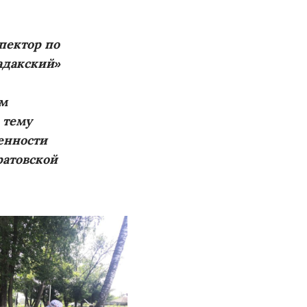
пектор по
адакский»
ым
 тему
енности
ратовской