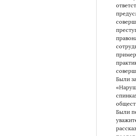
ответс
предус
соверш
престу
правон
сотруд
пример
практи
соверш
Были з
«Наруш
спинка
общест
Были п
уважит
расска