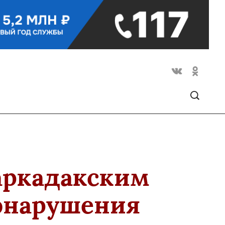
аркадакским
вонарушения