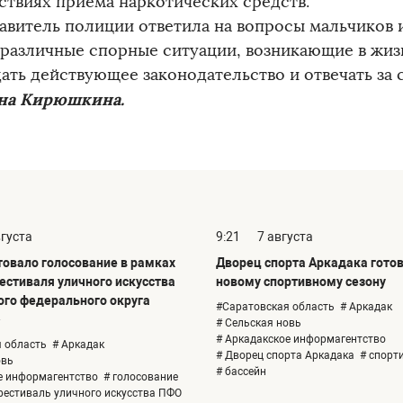
ствиях приема наркотических средств.
авитель полиции ответила на вопросы мальчиков и
 различные спорные ситуации, возникающие в жизн
ать действующее законодательство и отвечать за 
на Кирюшкина.
вгуста
9:21
7 августа
товало голосование в рамках
Дворец спорта Аркадака готов
фестиваля уличного искусства
новому спортивному сезону
го федерального округа
#Саратовская область
# Аркадак
»
# Сельская новь
# Аркадакское информагентство
 область
# Аркадак
# Дворец спорта Аркадака
# спорт
овь
# бассейн
е информагентство
# голосование
фестиваль уличного искусства ПФО