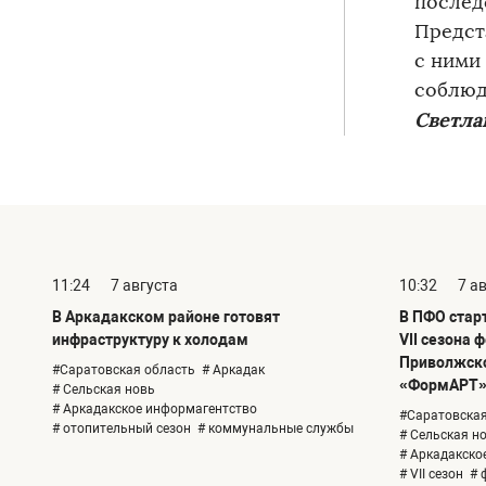
послед
Предст
с ними
соблюд
Светла
11:24
7 августа
10:32
7 а
В Аркадакском районе готовят
В ПФО стар
инфраструктуру к холодам
VII сезона 
Приволжско
#Саратовская область
# Аркадак
«ФормАРТ
# Сельская новь
# Аркадакское информагентство
#Саратовская
# отопительный сезон
# коммунальные службы
# Сельская н
# Аркадакско
# VII сезон
# 