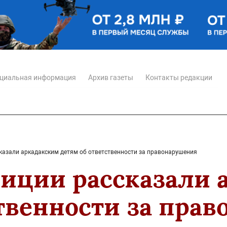
циальная информация
Архив газеты
Контакты редакции
казали аркадакским детям об ответственности за правонарушения
иции рассказали 
ственности за пра