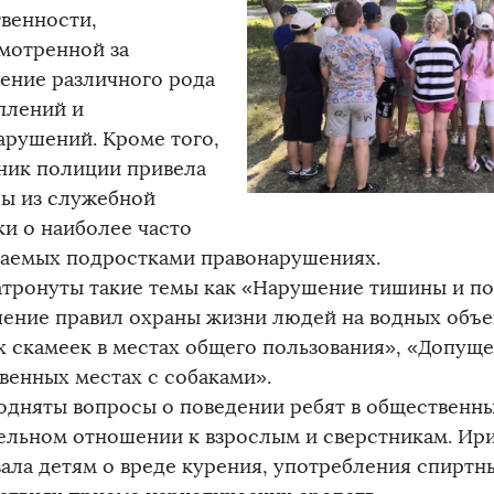
твенности,
мотренной за
ение различного рода
плений и
арушений. Кроме того,
ник полиции привела
ы из служебной
ки о наиболее часто
аемых подростками правонарушениях.
атронуты такие темы как «Нарушение тишины и по
ение правил охраны жизни людей на водных объе
х скамеек в местах общего пользования», «Допущ
венных местах с собаками».
одняты вопросы о поведении ребят в общественны
ельном отношении к взрослым и сверстникам. Ир
зала детям о вреде курения, употребления спиртн