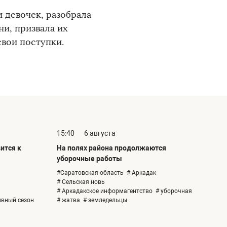
 девочек, разобрала
и, призвала их
свои поступки.
15:40
6 августа
ится к
На полях района продолжаются
уборочные работы
#Саратовская область
# Аркадак
# Сельская новь
# Аркадакское информагентство
# уборочная
ивный сезон
# жатва
# земледельцы