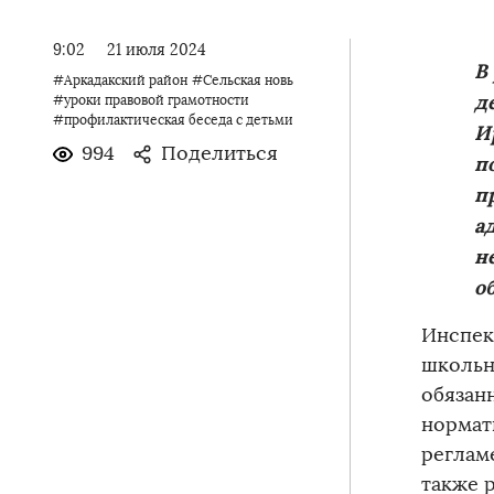
9:02
21 июля 2024
В
#Аркадакский район
#Сельская новь
д
#уроки правовой грамотности
#профилактическая беседа с детьми
И
994
Поделиться
п
п
а
н
о
Инспек
школьн
обязан
нормат
реглам
также р