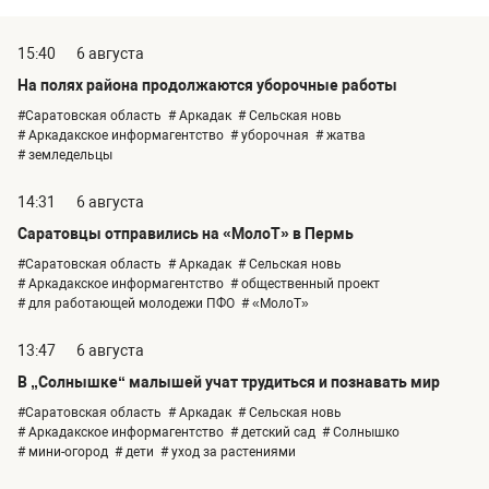
15:40
6 августа
На полях района продолжаются уборочные работы
#Саратовская область
# Аркадак
# Сельская новь
# Аркадакское информагентство
# уборочная
# жатва
# земледельцы
14:31
6 августа
Саратовцы отправились на «МолоТ» в Пермь
#Саратовская область
# Аркадак
# Сельская новь
# Аркадакское информагентство
# общественный проект
# для работающей молодежи ПФО
# «МолоТ»
13:47
6 августа
В „Солнышке“ малышей учат трудиться и познавать мир
#Саратовская область
# Аркадак
# Сельская новь
# Аркадакское информагентство
# детский сад
# Солнышко
# мини-огород
# дети
# уход за растениями