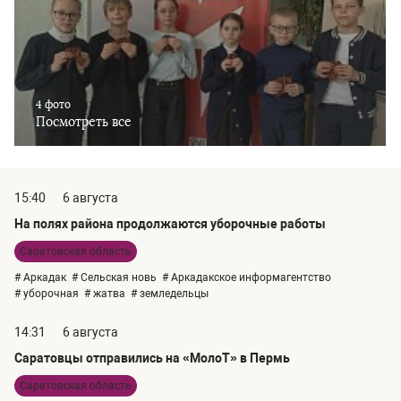
4 фото
Посмотреть все
15:40
6 августа
На полях района продолжаются уборочные работы
Саратовская область
# Аркадак
# Сельская новь
# Аркадакское информагентство
# уборочная
# жатва
# земледельцы
14:31
6 августа
Саратовцы отправились на «МолоТ» в Пермь
Саратовская область