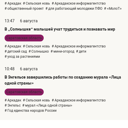
# Аркадак
# Сельская новь
# Аркадакское информагентство
# общественный проект
# для работающей молодежи ПФО
# «МолоТ»
13:47
6 августа
В „Солнышке“ малышей учат трудиться и познавать мир
Саратовская область
# Аркадак
# Сельская новь
# Аркадакское информагентство
# детский сад
# Солнышко
# мини-огород
# дети
# уход за растениями
10:48
6 августа
В Энгельсе завершились работы по созданию мурала «Лица
одной страны»
Саратовская область
# Аркадак
# Сельская новь
# Аркадакское информагентство
# Энгельс
# мурал «Лица одной страны»
# Год единства народов России