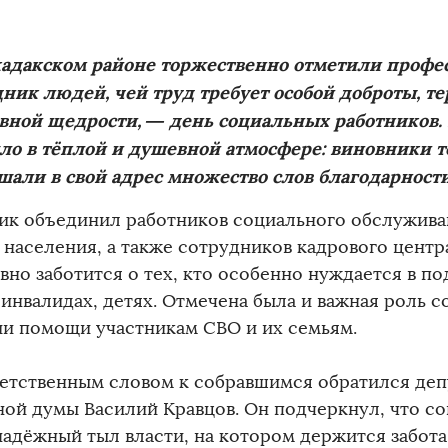
кадакском районе торжественно отметили проф
ник людей, чей труд требует особой доброты, т
вной щедрости, — день социальных работников.
ло в тёплой и душевной атмосфере: виновники т
али в свой адрес множество слов благодарности
ик объединил работников социального обслужива
 населения, а также сотрудников кадрового центра
вно заботится о тех, кто особенно нуждается в п
 инвалидах, детях. Отмечена была и важная роль с
ии помощи участникам СВО и их семьям.
етственным словом к собравшимся обратился деп
ной думы Василий Кравцов. Он подчеркнул, что с
надёжный тыл власти, на котором держится забота