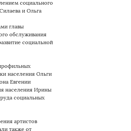
елением социального
Силаева и Ольга
ами главы
ного обслуживания
развитие социальной
 профильных
ки населения Ольги
она Евгении
ия населения Ирины
труда социальных
ения артистов
али также от