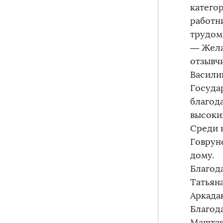
катего
работн
трудом.
— Жела
отзывч
Васили
Госуда
благод
высоки
Среди 
Говрун
дому.
Благод
Татьян
Аркада
Благод
Маштак