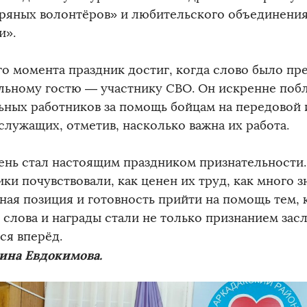
ряных волонтёров» и любительского объединения
и».
о момента праздник достиг, когда слово было пр
льному гостю — участнику СВО. Он искренне поб
ьных работников за помощь бойцам на передовой
служащих, отметив, насколько важна их работа.
ень стал настоящим праздником признательности
ки почувствовали, как ценен их труд, как много з
ная позиция и готовность прийти на помощь тем, к
 слова и награды стали не только признанием засл
ся вперёд.
ина Евдокимова.