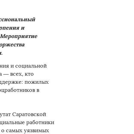
ессиональный
ерпения и
 Мероприятие
оржества
.
ния и социальной
 — всех, кто
оддержке: пожилых
оцработников в
утат Саратовской
оциальные работники
 о самых уязвимых