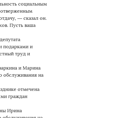
ельность социальным
моотверженным
тдачу, — сказал он.
ов. Пусть ваша
депутата
и подарками и
стный труд и
заркина и Марина
о обслуживания на
азднике отмечена
ями граждан
ены Ирина
о обслуживания на