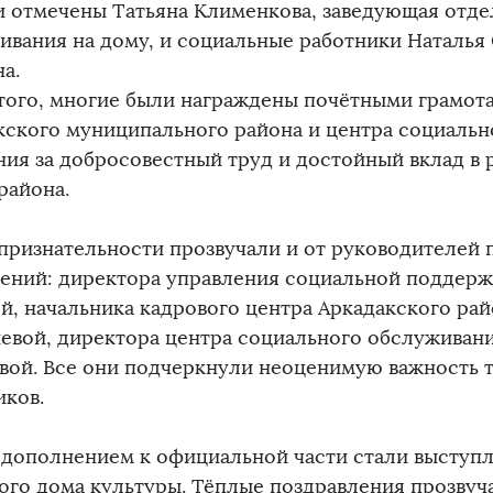
и отмечены Татьяна Клименкова, заведующая отд
ивания на дому, и социальные работники Наталья 
а.
того, многие были награждены почётными грамот
кского муниципального района и центра социаль
ния за добросовестный труд и достойный вклад в 
района.
признательности прозвучали и от руководителей
ений: директора управления социальной поддерж
й, начальника кадрового центра Аркадакского рай
евой, директора центра социального обслуживан
вой. Все они подчеркнули неоценимую важность 
иков.
дополнением к официальной части стали выступл
ого дома культуры. Тёплые поздравления прозвуч