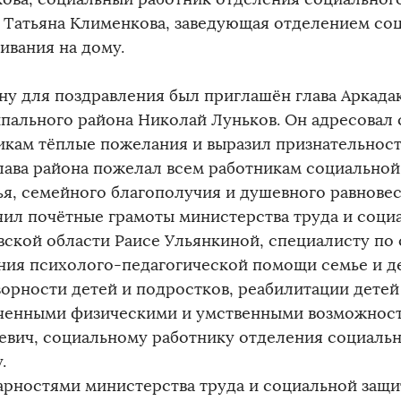
и Татьяна Клименкова, заведующая отделением со
ивания на дому.
ну для поздравления был приглашён глава Аркада
пального района Николай Луньков. Он адресовал
икам тёплые пожелания и выразил признательност
Глава района пожелал всем работникам социально
ья, семейного благополучия и душевного равновес
чил почётные грамоты министерства труда и соци
вской области Раисе Ульянкиной, специалисту по
ния психолого-педагогической помощи семье и д
зорности детей и подростков, реабилитации детей
ченными физическими и умственными возможност
евич, социальному работнику отделения социаль
.
арностями министерства труда и социальной защ