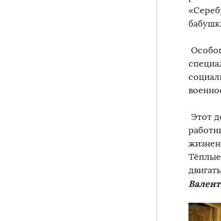
«Сереб
бабушк
Особог
специа
социал
военно
Этот д
работни
жизнен
Тёплые
двигать
Валент