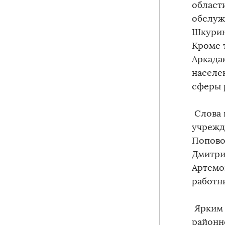
област
обслуж
Шкурин
Кроме 
Аркада
населе
сферы 
Слова 
учрежд
Попово
Дмитри
Артемо
работн
Ярким 
районн