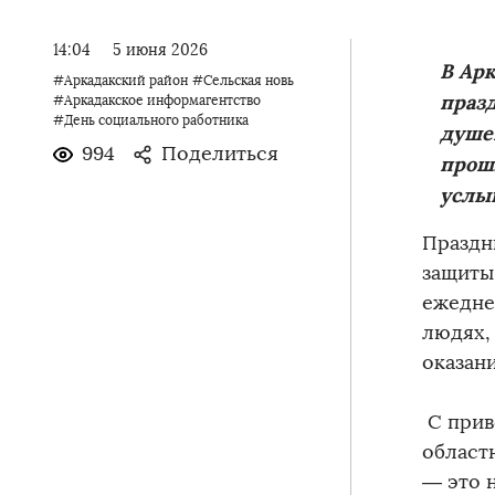
14:04
5 июня 2026
В Ар
#Аркадакский район
#Сельская новь
празд
#Аркадакское информагентство
#День социального работника
душе
994
Поделиться
прош
услыш
Праздн
защиты
ежедне
людях,
оказан
С прив
област
— это 