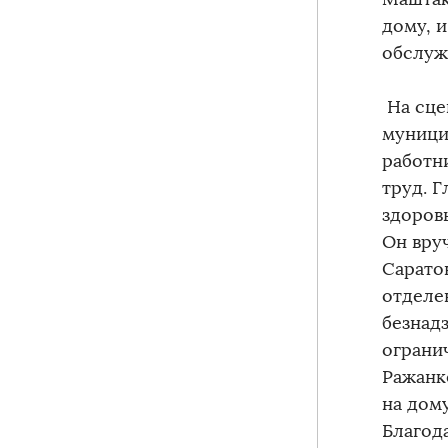
дому, 
обслуж
На сце
муници
работн
труд. 
здоров
Он вру
Сарато
отделе
безнад
ограни
Ражанк
на дому
Благод