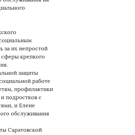
циального
кского
 социальным
ь за их непростой
й сферы крепкого
ия.
альной защиты
 социальной работе
етям, профилактики
 и подростков с
ями, и Елене
ного обслуживания
иты Саратовской