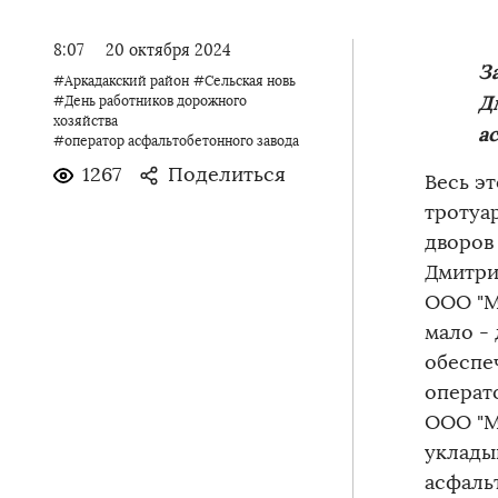
8:07
20 октября 2024
З
#Аркадакский район
#Сельская новь
Д
#День работников дорожного
хозяйства
а
#оператор асфальтобетонного завода
1267
Поделиться
Весь эт
тротуар
дворов
Дмитри
ООО "М
мало -
обеспе
операт
ООО "Ма
уклады
асфаль