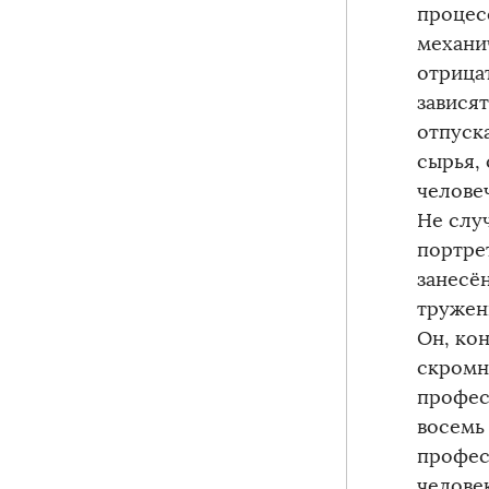
процес
механи
отрица
завися
отпуск
сырья,
человеч
Не слу
портре
занесё
тружен
Он, ко
скромн
профес
восемь
профес
челове