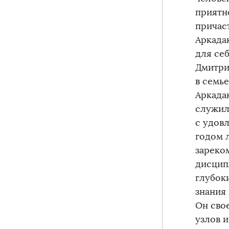
приятн
причас
Аркадак
для себ
Дмитри
в семь
Аркада
служил
с удов
годом 
зареко
дисцип
глубок
знания
Он сво
узлов и