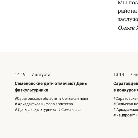
Мы поз
района
заслуж
Ольга
14:19
7 августа
13:14
7 а
Семёновские дети отмечают День
Саратовцев
физкультурника
в конкурсе 
#Саратовскакя область
# Сельская новь
#Саратовская
# Аркадакское информагентство
# Сельская н
# День физкультурника
# Семёновка
# Аркадакско
# нацпроект 