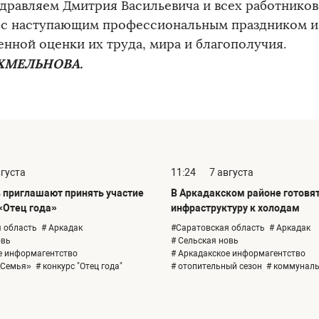
дравляем Дмитрия Васильевича и всех работнико
 с наступающим профессиональным праздником и 
енной оценки их труда, мира и благополучия.
 ХМЕЛЬНОВА.
вгуста
11:24
7 августа
 приглашают принять участие
В Аркадакском районе готовя
«Отец года»
инфраструктуру к холодам
 область
# Аркадак
#Саратовская область
# Аркадак
овь
# Сельская новь
е информагентство
# Аркадакское информагентство
«Семья»
# конкурс "Отец года"
# отопительный сезон
# коммунал