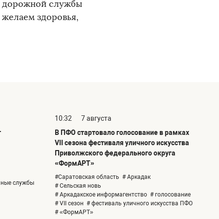
в дорожной службы
желаем здоровья,
10:32
7 августа
т
В ПФО стартовало голосование в рамках
VII сезона фестиваля уличного искусства
Приволжского федерального округа
«ФормАРТ»
#Саратовская область
# Аркадак
ьные службы
# Сельская новь
# Аркадакское информагентство
# голосование
# VII сезон
# фестиваль уличного искусства ПФО
# «ФормАРТ»