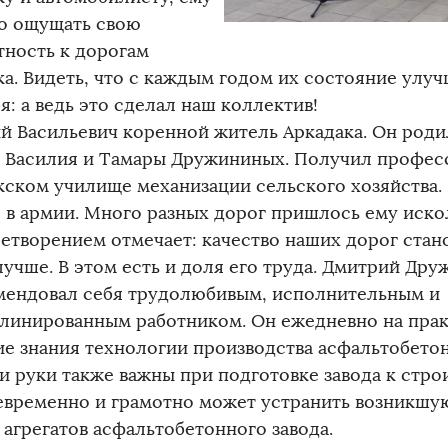
о ощущать свою
тность к дорогам
а. Видеть, что с каждым годом их состояние улуч
я: а ведь это сделал наш коллектив!
й Васильевич коренной житель Аркадака. Он родил
е Василия и Тамары Дружининых. Получил профес
кском училище механизации сельского хозяйства. 
 в армии. Много разных дорог пришлось ему искол
летворением отмечает: качество наших дорог стан
лучше. В этом есть и доля его труда. Дмитрий Др
мендовал себя трудолюбивым, исполнительным и
линированным работником. Он ежедневно на пра
ие знания технологии производства асфальтобетон
 и руки также важны при подготовке завода к стро
евременно и грамотно может устранить возникшу
 агрегатов асфальтобетонного завода.