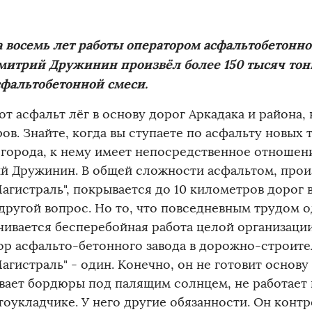
а восемь лет работы оператором асфальтобетонног
митрий Дружинин произвёл более 150 тысяч тон
сфальтобетонной смеси.
от асфальт лёг в основу дорог Аркадака и района,
ов. Знайте, когда вы ступаете по асфальту новых 
 города, к нему имеет непосредственное отношен
й Дружинин. В общей сложности асфальтом, прои
агистраль", покрывается до 10 километров дорог в
 другой вопрос. Но то, что повседневным трудом 
чивается бесперебойная работа целой организации,
ор асфальто-бетонного завода в дорожно-строите
гистраль" - один. Конечно, он не готовит основу
вает бордюры под палящим солнцем, не работает 
тоукладчике. У него другие обязанности. Он контр