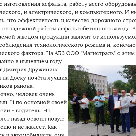
с изготовления асфальта, работу всего оборудован
ческого, и электрического, и компьютерного. И н
ть, что эффективность и качество дорожного стро
т от надёжной работы асфальтобетонного завода. А
аемой заводом продукции зависит от используемо
 соблюдения технологического режима и, конечно 
еского фактора. На АБЗ ООО "Магистраль" с этим 
чайно в нынешнем году
т Дмитрия Дружинина
н на Доску почёта лучших
иков района.
нечно, человек очень
ый. И по основной своей
сии - водитель. Но
 лет назад освоил новую
сию и не жалеет. Как
ку и автомобилисту, ему