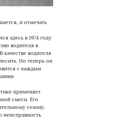
шается, и отмечать
ся здесь в 1974 году
сию водителя в
В качестве водителя
есить. Но теперь он
овится с каждым
ужинин
ктике применяет
ной смеси. Его
ительному сезону.
ю неисправность