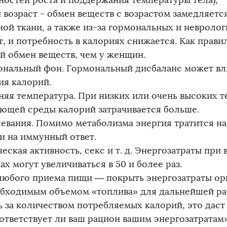
ностей роста и поддержания температуры тела);
 возраст - обмен веществ с возрастом замедляетс
ой ткани, а также из-за гормональных и невроло
т, и потребность в калориях снижается. Как прави
й обмен веществ, чем у женщин.
ональный фон. Гормональный дисбаланс может вли
ия калорий.
няя температура. При низких или очень высоких 
ющей среды калорий затрачивается больше.
левания. Помимо метаболизма энергия тратится н
 и на иммунный ответ.
еская активность, секс и т. д. Энергозатраты при
ах могут увеличиваться в 50 и более раз.
любого приема пищи — покрыть энергозатраты орг
обходимым объемом «топлива» для дальнейшей ра
ь за количеством потребляемых калорий, это даст
оответствует ли ваш рацион вашим энергозатратам»