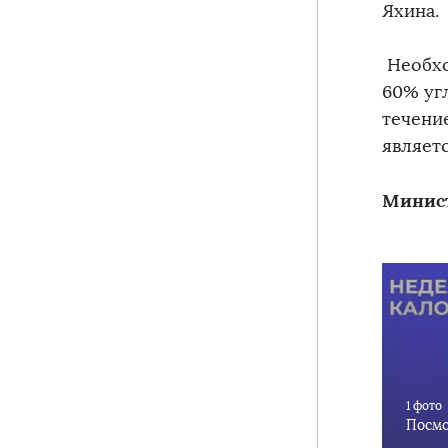
Яхина.
Необхо
60% уг
течени
являет
Минист
1 фото
Посмо