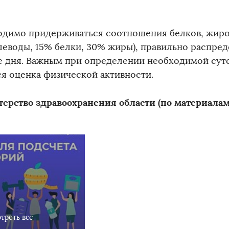
димо придерживаться соотношения белков, жиров
леводы, 15% белки, 30% жиры), правильно распре
е дня. Важным при определении необходимой сут
ся оценка физической активности.
ерство здравоохранения области (по материала
треть все