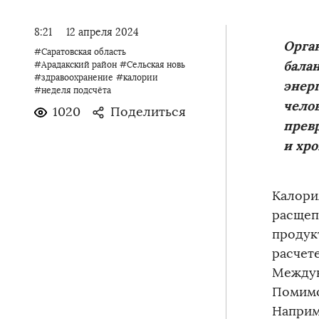
8:21
12 апреля 2024
Орган
#Саратовская область
бала
#Арадакский район
#Сельская новь
#здравоохранение
#калории
энер
#неделя подсчёта
челов
1020
Поделиться
прев
и хро
Калори
расщеп
продукт
расчет
Междун
Помимо
Наприм