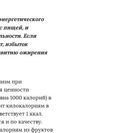
энергетического
с пищей, и
льности. Если
т, избыток
азвитию ожирения
низм при
ия ценности
вна 1000 калорий) в
ент килокалориям в
тствует 1 ккал.
 и по качеству.
калориям из фруктов