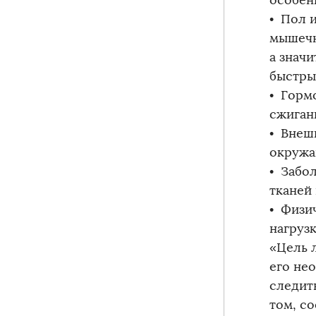
особен
• Пол и
мышечн
а значи
быстры
• Горм
сжиган
• Внеш
окружа
• Забо
тканей
• Физич
нагрузк
«Цель 
его не
следит
том, с