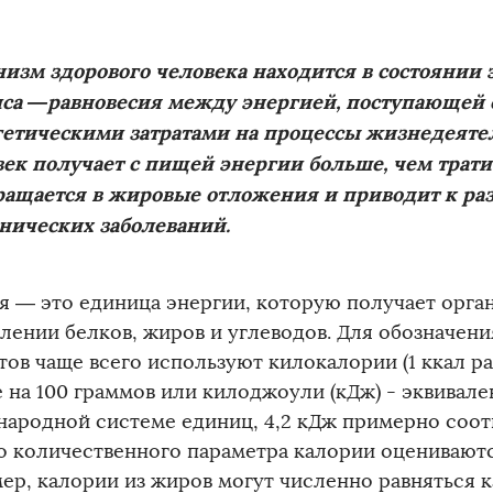
изм здорового человека находится в состоянии 
нса —равновесия между энергией, поступающей 
гетическими затратами на процессы жизнедеяте
ек получает с пищей энергии больше, чем трати
ращается в жировые отложения и приводит к р
нических заболеваний.
я — это единица энергии, которую получает орга
лении белков, жиров и углеводов. Для обозначен
ов чаще всего используют килокалории (1 ккал ра
е на 100 граммов или килоджоули (кДж) - эквивал
ародной системе единиц, 4,2 кДж примерно соотве
 количественного параметра калории оцениваются
ер, калории из жиров могут численно равняться 