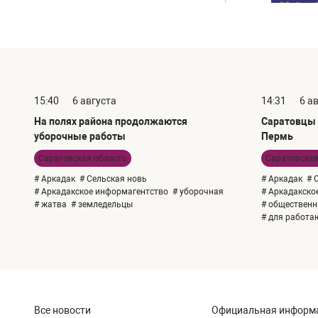
15:40
6 августа
14:31
6 а
На полях района продолжаются
Саратовцы 
уборочные работы
Пермь
Саратовская область
Саратовская
# Аркадак
# Сельская новь
# Аркадак
# 
# Аркадакское информагентство
# уборочная
# Аркадакско
# жатва
# земледельцы
# общественн
# для работ
Все новости
Официальная информ