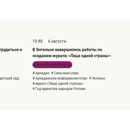
10:48
6 августа
рудиться и
В Энгельсе завершились работы по
созданию мурала «Лица одной страны»
Саратовская область
# Аркадак
# Сельская новь
детский сад
# Аркадакское информагентство
# Энгельс
# мурал «Лица одной страны»
# Год единства народов России