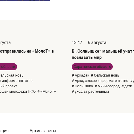
вгуста
13:47
6 августа
отправились на «МолоТ» в
В „Солнышке“ малышей учат т
познавать мир
 область
Саратовская область
Сельская новь
# Аркадак
# Сельская новь
е информагентство
# Аркадакское информагентство
# 
ый проект
# Солнышко
# мини-огород
# дети
ающей молодежи ПФО
# «МолоТ»
# уход за растениями
ация
Архив газеты