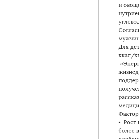
и овощ
нутрие
углево
Соглас
мужчин
Для де
ккал/кг
«Энерг
жизнед
поддер
получе
расска
медици
Фактор
• Рост
более 