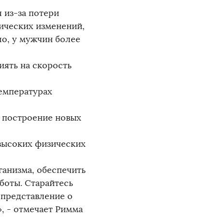
я из-за потери
гических изменений,
ло, у мужчин более
ять на скорость
температурах
а построение новых
 высоких физических
анизма, обеспечить
боты. Старайтесь
 представление о
, - отмечает Римма