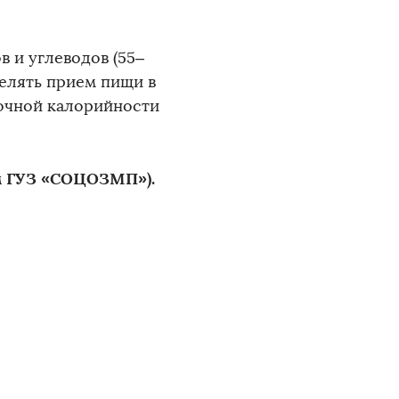
 и углеводов (55–
делять прием пищи в
очной калорийности
м ГУЗ «СОЦОЗМП»).