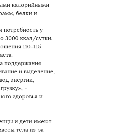
амыми калорийными
рамм, белки и
я потребность у
о 3000 ккал/сутки.
ошения 110–115
аста.
на поддержание
ивание и выделение,
вод энергии,
грузку», -
ного здоровья и
денцы и дети имеют
ассы тела из-за