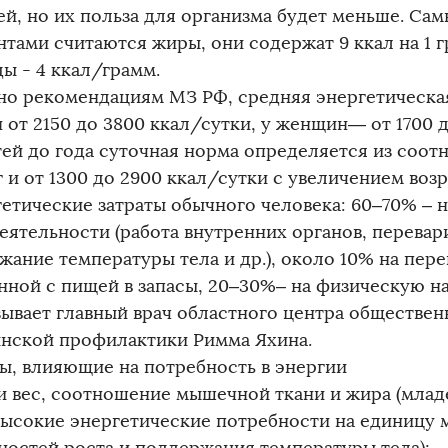
ей, но их польза для организма будет меньше. С
нтами считаются жиры, они содержат 9 ккал на 1 г
ды - 4 ккал/грамм.
но рекомендациям МЗ РФ, средняя энергетическа
 от 2150 до 3800 ккал/сутки, у женщин— от 1700 д
тей до года суточная норма определяется из соотн
 и от 1300 до 2900 ккал/сутки с увеличением возр
етические затраты обычного человека: 60–70% – 
еятельности (работа внутренних органов, перевар
жание температуры тела и др.), около 10% на пере
нной с пищей в запасы, 20–30%– на физическую на
зывает главный врач областного центра обществен
нской профилактики Римма Яхина.
ы, влияющие на потребность в энергии
 и вес, соотношение мышечной ткани и жира (мла
высокие энергетические потребности на единицу м