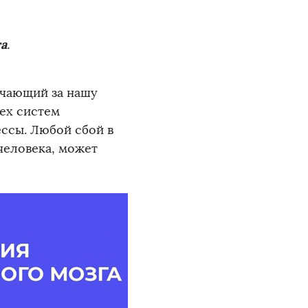
га
.
ечающий за нашу
ех систем
ессы. Любой сбой в
человека, может