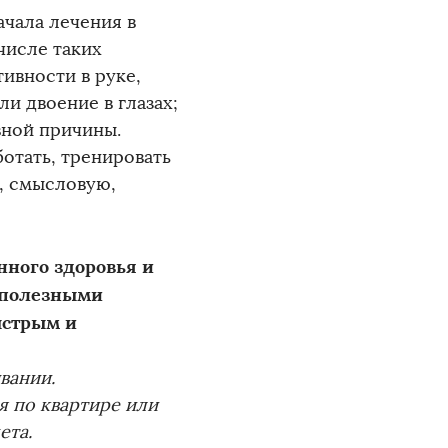
ачала лечения в
числе таких
тивности в руке,
ли двоение в глазах;
вной причины.
ботать, тренировать
, смысловую,
нного здоровья и
 полезными
ыстрым и
вании.
я по квартире или
ета.