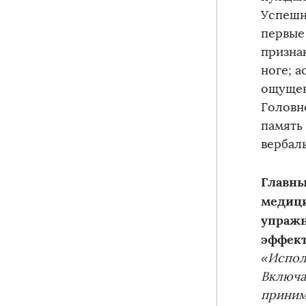
Успешн
первые
признак
ноге; а
ощущен
Головно
память
вербаль
Главны
медици
упражн
эффек
«Испол
Включа
приним