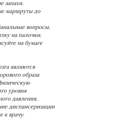
е запахи.
вые маршруты до
банальные вопросы.
лку на палочки.
суйте на бумаге
зга являются
орового образа
 физическую
ого уровня
ного давления,
ние диспансеризации
 к врачу.