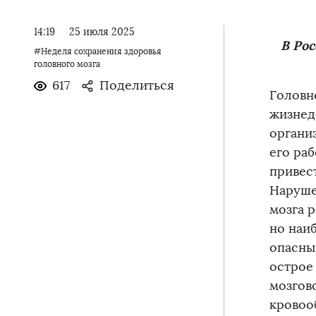
14:19
25 июля 2025
В Рос
#Неделя сохранения здоровья
головного мозга
617
Поделиться
Головн
жизнед
органи
его ра
привес
Наруше
мозга 
но наи
опасны
острое
мозгов
кровоо