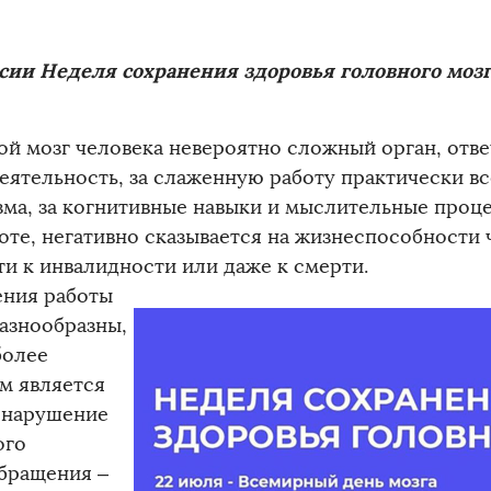
сии Неделя сохранения здоровья головного моз
ой мозг человека невероятно сложный орган, отв
еятельность, за слаженную работу практически вс
зма, за когнитивные навыки и мыслительные проц
боте, негативно сказывается на жизнеспособности 
ти к инвалидности или даже к смерти.
ния работы
разнообразны,
более
м является
 нарушение
ого
бращения –