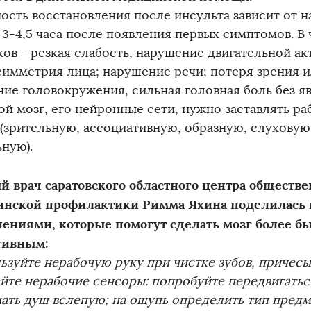
ость восстановления после инсульта зависит от н
 3-4,5 часа после появления первых симптомов. В 
ов - резкая слабость, нарушение двигательной ак
симметрия лица; нарушение речи; потеря зрения и
ие головокружения, сильная головная боль без я
й мозг, его нейронные сети, нужно заставлять ра
 (зрительную, ассоциативную, образную, слуховую
ную).
й врач саратовского областного центра обществе
нской профилактики Римма Яхина поделилась
ениями, которые помогут сделать мозг более б
тивным:
ьзуйте нерабочую руку при чистке зубов, причесы
йте нерабочие сенсоры: попробуйте передвигатьс
ать душ вслепую; на ощупь определить тип предм