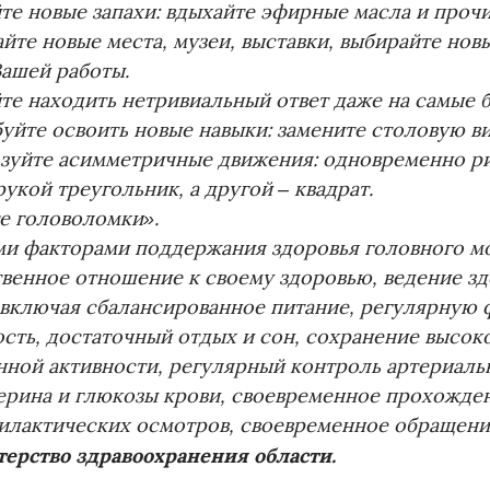
те новые запахи: вдыхайте эфирные масла и прочи
йте новые места, музеи, выставки, выбирайте но
Вашей работы.
те находить нетривиальный ответ даже на самые 
уйте освоить новые навыки: замените столовую ви
зуйте асимметричные движения: одновременно ри
укой треугольник, а другой – квадрат.
е головоломки».
и факторами поддержания здоровья головного мо
твенное отношение к своему здоровью, ведение зд
 включая сбалансированное питание, регулярную
ость, достаточный отдых и сон, сохранение высок
нной активности, регулярный контроль артериаль
ерина и глюкозы крови, своевременное прохожде
илактических осмотров, своевременное обращение
ерство здравоохранения области.