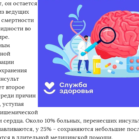
, он остается
из ведущих
 смертности
лидности во
ире.
ным
ной
зации
охранения
инсульт
ет второе
среди причин
, уступая
 ишемической
и сердца. Около 10% больных, перенесших инсуль
навливаются, у 25% - сохраняются небольшие посл
тся в длительной медицинской помощи.