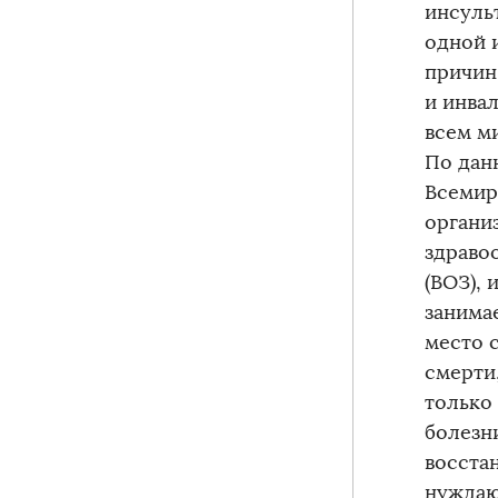
инсульт
одной 
причин
и инва
всем м
По дан
Всемир
органи
здраво
(ВОЗ), 
занима
место 
смерти
только
болезн
восста
нуждаю