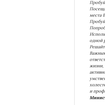
Пробуй
Посеща
места 
Пробуй
Попроб
Исполь
одной р
Решайт
Важным
ответс
жизни,
активн
умстве
холест
и проф
Минист