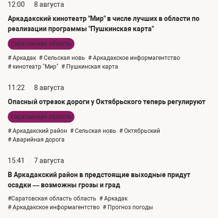
12:00
8 августа
Аркадакский кинотеатр "Мир" в числе лучших в области по
реализации программы "Пушкинская карта"
Саратовская область
# Аркадак
# Сельская новь
# Аркадакское информагентство
# кинотеатр "Мир"
# Пушкинская карта
11:22
8 августа
Опасный отрезок дороги у Октябрьского теперь регулируют
Саратовская область
# Аркадакский район
# Сельская новь
# Октябрьский
# Аварийная дорога
15:41
7 августа
В Аркадакский район в предстоящие выходные придут
осадки — возможны грозы и град
#Саратовская область область
# Аркадак
# Аркадакское информагентство
# Прогноз погоды