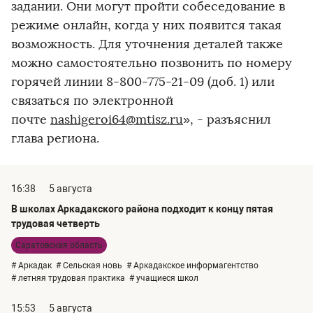
задании. Они могут пройти собеседование в
режиме онлайн, когда у них появится такая
возможность. Для уточнения деталей также
можно самостоятельно позвонить по номеру
горячей линии 8-800-775-21-09 (доб. 1) или
связаться по электронной
почте
nashigeroi64@mtisz.ru
», - разъяснил
глава региона.
16:38
5 августа
В школах Аркадакского района подходит к концу пятая
трудовая четверть
Саратовская область
# Аркадак
# Сельская новь
# Аркадакское информагентство
# летняя трудовая практика
# учащиеся школ
15:53
5 августа