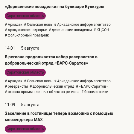
«Деревенские посиделки» на бульваре Культуры
Саратовская область
# Аркадак
# Сельская новь
# Аркадакское информагентство
# Аркадакское подворье
# деревенские посиделки
# КЦСОН
# фольклорный праздник
14:01
5 августа
В регионе продолжается набор резервистов в
добровольческий отряд «БАРС-Саратов»
Саратовская область
# Аркадак
# Сельская новь
# Аркадакское информагентство
# резервисты
# добровольческий отряд
# «БАРС-Саратов»
# охрана промышленных объектов региона
# беспилотники
11:09
5 августа
Заселение в гостиницы теперь возможно с помощью
мессенджера MAX
Саратовская область