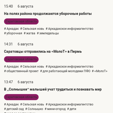
15:40
6 августа
На полях района продолжаются уборочные работы
Саратовская область
# Аркадак
# Сельская новь
# Аркадакское информагентство
# уборочная
# жатва
# земледельцы
14:31
6 августа
Саратовцы отправились на «МолоТ» в Пермь
Саратовская область
# Аркадак
# Сельская новь
# Аркадакское информагентство
# общественный проект
# для работающей молодежи ПФО
# «МолоТ»
13:47
6 августа
В „Солнышке“ малышей учат трудиться и познавать мир
Саратовская область
# Аркадак
# Сельская новь
# Аркадакское информагентство
# детский сад
# Солнышко
# мини-огород
# дети