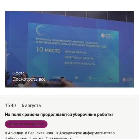
6 фото
Посмотреть все
15:40
6 августа
На полях района продолжаются уборочные работы
Саратовская область
# Аркадак
# Сельская новь
# Аркадакское информагентство
# уборочная
# жатва
# земледельцы