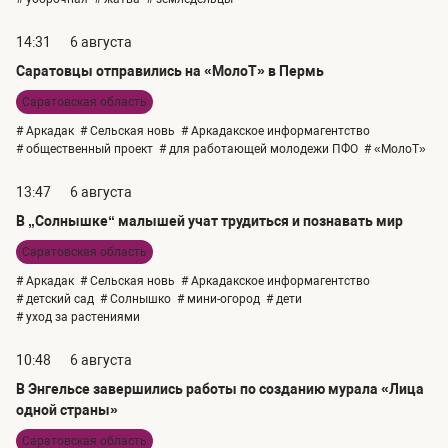
14:31
6 августа
Саратовцы отправились на «МолоТ» в Пермь
Саратовская область
# Аркадак
# Сельская новь
# Аркадакское информагентство
# общественный проект
# для работающей молодежи ПФО
# «МолоТ»
13:47
6 августа
В „Солнышке“ малышей учат трудиться и познавать мир
Саратовская область
# Аркадак
# Сельская новь
# Аркадакское информагентство
# детский сад
# Солнышко
# мини-огород
# дети
# уход за растениями
10:48
6 августа
В Энгельсе завершились работы по созданию мурала «Лица
одной страны»
Саратовская область