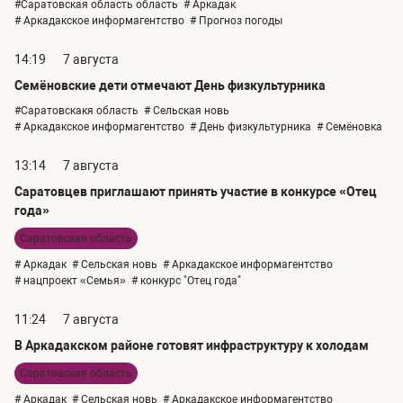
#Саратовская область область
# Аркадак
# Аркадакское информагентство
# Прогноз погоды
14:19
7 августа
Семёновские дети отмечают День физкультурника
#Саратовскакя область
# Сельская новь
# Аркадакское информагентство
# День физкультурника
# Семёновка
13:14
7 августа
Саратовцев приглашают принять участие в конкурсе «Отец
года»
Саратовская область
# Аркадак
# Сельская новь
# Аркадакское информагентство
# нацпроект «Семья»
# конкурс "Отец года"
11:24
7 августа
В Аркадакском районе готовят инфраструктуру к холодам
Саратовская область
# Аркадак
# Сельская новь
# Аркадакское информагентство