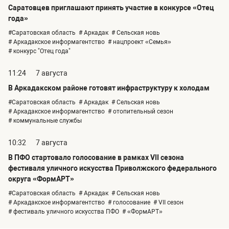
Саратовцев приглашают принять участие в конкурсе «Отец
года»
#Саратовская область
# Аркадак
# Сельская новь
# Аркадакское информагентство
# нацпроект «Семья»
# конкурс "Отец года"
11:24
7 августа
В Аркадакском районе готовят инфраструктуру к холодам
#Саратовская область
# Аркадак
# Сельская новь
# Аркадакское информагентство
# отопительный сезон
# коммунальные службы
10:32
7 августа
В ПФО стартовало голосование в рамках VII сезона
фестиваля уличного искусства Приволжского федерального
округа «ФормАРТ»
#Саратовская область
# Аркадак
# Сельская новь
# Аркадакское информагентство
# голосование
# VII сезон
# фестиваль уличного искусства ПФО
# «ФормАРТ»