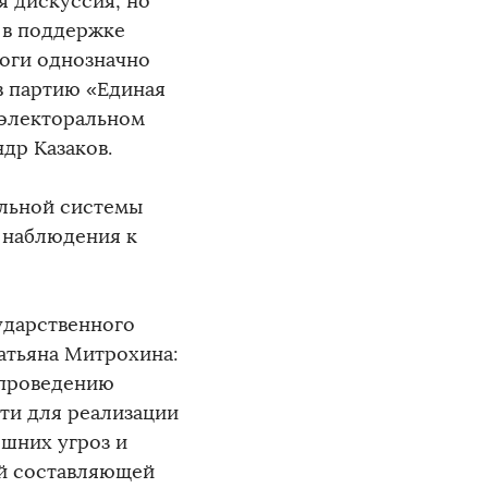
я дискуссия, но
 в поддержке
оги однозначно
в партию «Единая
 электоральном
др Казаков.
ельной системы
 наблюдения к
ударственного
атьяна Митрохина:
 проведению
ти для реализации
ешних угроз и
ой составляющей