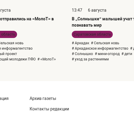
вгуста
13:47
6 августа
отправились на «МолоТ» в
В „Солнышке“ малышей учат т
познавать мир
 область
Саратовская область
Сельская новь
# Аркадак
# Сельская новь
е информагентство
# Аркадакское информагентство
# 
ый проект
# Солнышко
# мини-огород
# дети
ающей молодежи ПФО
# «МолоТ»
# уход за растениями
ация
Архив газеты
Контакты редакции