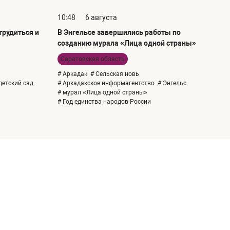
10:48
6 августа
рудиться и
В Энгельсе завершились работы по
созданию мурала «Лица одной страны»
Саратовская область
# Аркадак
# Сельская новь
детский сад
# Аркадакское информагентство
# Энгельс
# мурал «Лица одной страны»
# Год единства народов России