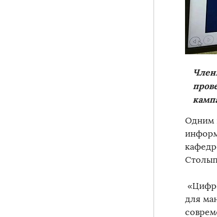
Член
прове
камп
Одним 
информ
кафедр
Столып
«Цифро
для ма
соврем