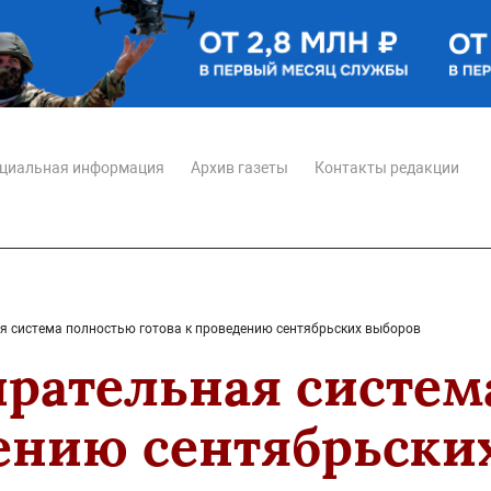
циальная информация
Архив газеты
Контакты редакции
я система полностью готова к проведению сентябрьских выборов
ирательная систем
дению сентябрьски