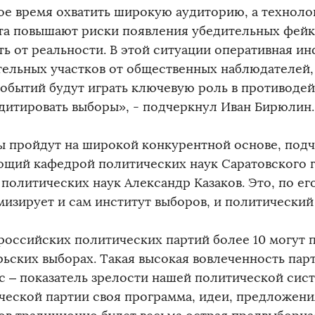
ое время охватить широкую аудиторию, а техноло
та повышают риски появления убедительных фейк
ть от реальности. В этой ситуации оперативная и
тельных участков от общественных наблюдателей,
событий будут играть ключевую роль в противоде
дитировать выборы», - подчеркнул Иван Бирюлин.
 пройдут на широкой конкурентной основе, подч
ющий кафедрой политических наук Саратовского г
политических наук Александр Казаков. Это, по ег
мизирует и сам институт выборов, и политический
 российских политических партий более 10 могут п
рьских выборах. Такая высокая вовлеченность пар
с – показатель зрелости нашей политической сис
ческой партии своя программа, идеи, предложени