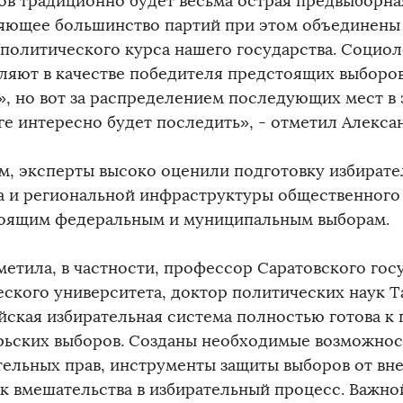
ов традиционно будет весьма острая предвыборна
яющее большинство партий при этом объединены
политического курса нашего государства. Социол
ляют в качестве победителя предстоящих выборо
», но вот за распределением последующих мест в
ге интересно будет последить», - отметил Алексан
м, эксперты высоко оценили подготовку избират
а и региональной инфраструктуры общественного
оящим федеральным и муниципальным выборам.
метила, в частности, профессор Саратовского гос
еского университета, доктор политических наук Т
йская избирательная система полностью готова к
рьских выборов. Созданы необходимые возможнос
тельных прав, инструменты защиты выборов от вн
к вмешательства в избирательный процесс. Важн