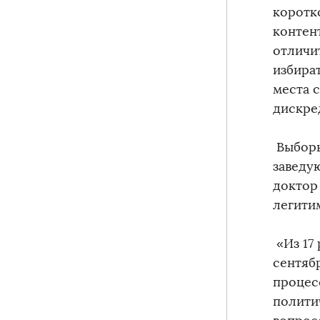
коротк
контен
отличи
избира
места 
дискре
Выборы
заведу
доктор 
легити
«Из 17
сентяб
процес
полити