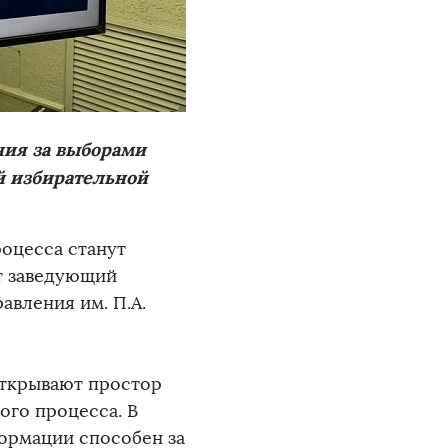
ния за выборами
й избирательной
оцесса станут
т заведующий
авления им. П.А.
открывают простор
ого процесса. В
ормации способен за