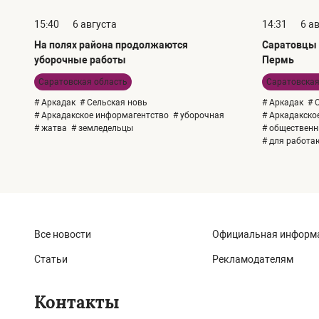
15:40
6 августа
14:31
6 а
На полях района продолжаются
Саратовцы 
уборочные работы
Пермь
Саратовская область
Саратовская
# Аркадак
# Сельская новь
# Аркадак
# 
# Аркадакское информагентство
# уборочная
# Аркадакско
# жатва
# земледельцы
# общественн
# для работ
Все новости
Официальная информ
Статьи
Рекламодателям
Контакты