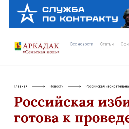
Все новости
Статьи
Офи
Главная
Новости
Российская избирательна
Российская изб
готова к прове