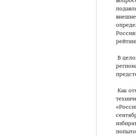
вопрос
подавл
внешне
опреде
Россия
рейтин
В цело
регион
предст
Как от
технич
«Росси
сентяб
избира
попыто