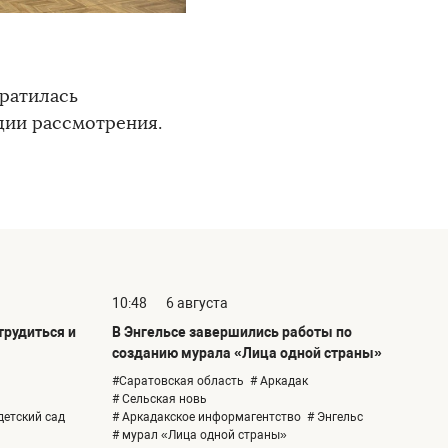
братилась
дии рассмотрения.
10:48
6 августа
рудиться и
В Энгельсе завершились работы по
созданию мурала «Лица одной страны»
#Саратовская область
# Аркадак
# Сельская новь
детский сад
# Аркадакское информагентство
# Энгельс
# мурал «Лица одной страны»