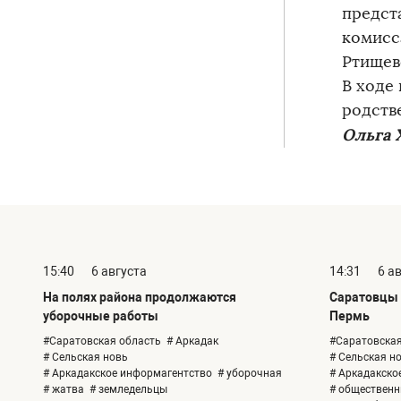
предст
комисс
Ртищев
В ходе
родств
Ольга 
15:40
6 августа
14:31
6 а
На полях района продолжаются
Саратовцы 
уборочные работы
Пермь
#Саратовская область
# Аркадак
#Саратовская
# Сельская новь
# Сельская н
# Аркадакское информагентство
# уборочная
# Аркадакско
# жатва
# земледельцы
# общественн