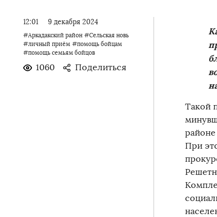
12:01
9 декабря 2024
К
#Аркадакский район
#Сельская новь
п
#личный приём
#помощь бойцам
#помощь семьям бойцов
б
1060
Поделиться
в
н
Такой 
минувш
районе
При эт
прокур
Решетн
Компле
социал
населе