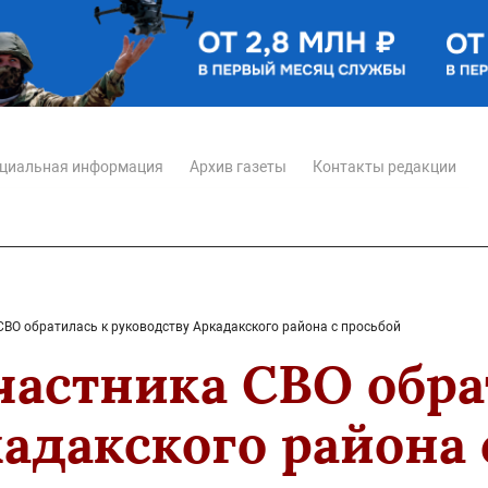
циальная информация
Архив газеты
Контакты редакции
СВО обратилась к руководству Аркадакского района с просьбой
частника СВО обра
адакского района 