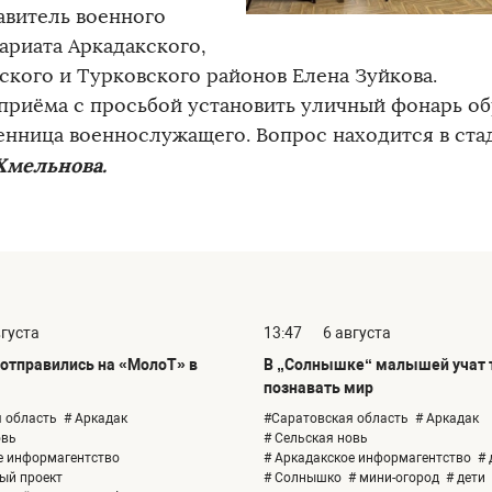
авитель военного
ариата Аркадакского,
ского и Турковского районов Елена Зуйкова.
 приёма с просьбой установить уличный фонарь о
енница военнослужащего. Вопрос находится в ста
Хмельнова.
вгуста
13:47
6 августа
отправились на «МолоТ» в
В „Солнышке“ малышей учат т
познавать мир
 область
# Аркадак
#Саратовская область
# Аркадак
овь
# Сельская новь
е информагентство
# Аркадакское информагентство
# 
ый проект
# Солнышко
# мини-огород
# дети