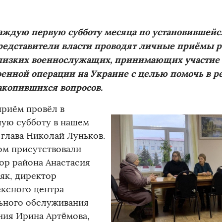
аждую первую субботу месяца по установившейс
редставители власти проводят личные приёмы 
лизких военнослужащих, принимающих участие 
оенной операции на Украине с целью помочь в 
акопившихся вопросов.
приём провёл в
ую субботу в нашем
 глава Николай Луньков.
ом присутствовали
ор района Анастасия
як, директор
ксного центра
ьного обслуживания
ния Ирина Артëмова,