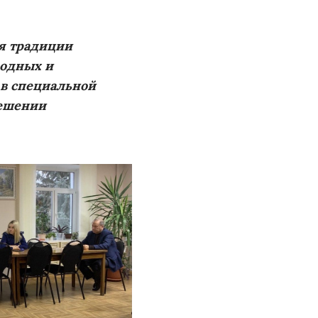
я традиции
родных и
в специальной
решении